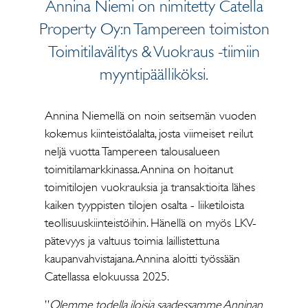
Annina Niemi on nimitetty Catella
Property Oy:n Tampereen toimiston
Toimitilavälitys & Vuokraus -tiimiin
myyntipäälliköksi.
Annina Niemellä on noin seitsemän vuoden
kokemus kiinteistöalalta, josta viimeiset reilut
neljä vuotta Tampereen talousalueen
toimitilamarkkinassa. Annina on hoitanut
toimitilojen vuokrauksia ja transaktioita lähes
kaiken tyyppisten tilojen osalta - liiketiloista
teollisuuskiinteistöihin. Hänellä on myös LKV-
pätevyys ja valtuus toimia laillistettuna
kaupanvahvistajana. Annina aloitti työssään
Catellassa elokuussa 2025.
”
Olemme todella iloisia saadessamme Anninan