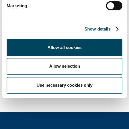
kaupungissa on yhteensä noin 40 henkilöä.
Marketing
Lisätietoja:
Show details
Petteri Heikkinen
johtaja
Allow all cookies
p. + 358 10 5220 360
petteri.heikkinen@catella.fi
Allow selection
Annina Niemi
myyntipäällikkö
p. +358 10 5220 454
Use necessary cookies only
annina.niemi@catella.fi