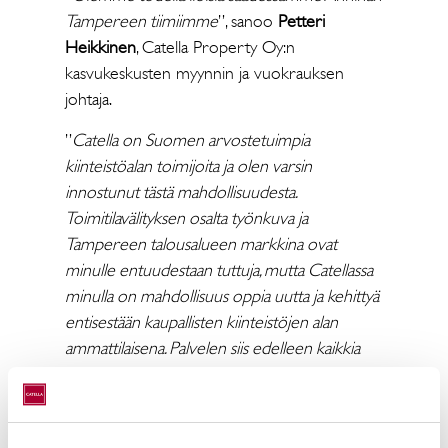
Tampereen tiimiimme
”, sanoo
Petteri
Heikkinen
, Catella Property Oy:n
kasvukeskusten myynnin ja vuokrauksen
johtaja.
”
Catella on Suomen arvostetuimpia
kiinteistöalan toimijoita ja olen varsin
innostunut tästä mahdollisuudesta.
Toimitilavälityksen osalta työnkuva ja
Tampereen talousalueen markkina ovat
minulle entuudestaan tuttuja, mutta Catellassa
minulla on mahdollisuus oppia uutta ja kehittyä
entisestään kaupallisten kiinteistöjen alan
ammattilaisena. Palvelen siis edelleen kaikkia
vanhoja ja uusia asiakkaita ja
yhteistyökumppaneita samalla
omistautuneisuudella, kuin ennenkin
”, lisää