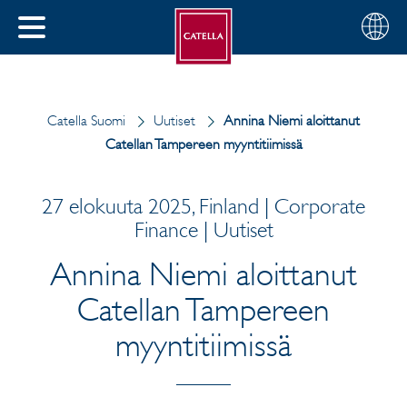
Suomi
Valitse
SULJE
alue
MENU
Catella Suomi
Uutiset
Annina Niemi aloittanut
Catellan Tampereen myyntitiimissä
27 elokuuta 2025, Finland | Corporate
Finance | Uutiset
Annina Niemi aloittanut
Catellan Tampereen
myyntitiimissä