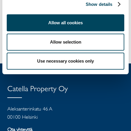
Show details
Lisätietoja:
Petteri Kokko
Allow all cookies
toimitusjohtaja
p. 040 8222 580
Allow selection
petteri.kokko@catella.fi
Use necessary cookies only
Catella Property Oy
Aleksanterinkatu 46 A
00100 Helsinki
Ota yhteyttä