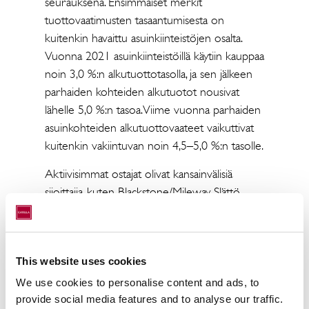
seurauksena. Ensimmäiset merkit
tuottovaatimusten tasaantumisesta on
kuitenkin havaittu asuinkiinteistöjen osalta.
Vuonna 2021 asuinkiinteistöillä käytiin kauppaa
noin 3,0 %:n alkutuottotasolla, ja sen jälkeen
parhaiden kohteiden alkutuotot nousivat
lähelle 5,0 %:n tasoa. Viime vuonna parhaiden
asuinkohteiden alkutuottovaateet vaikuttivat
kuitenkin vakiintuvan noin 4,5–5,0 %:n tasolle.
Aktiivisimmat ostajat olivat kansainvälisiä
sijoittajia, kuten Blackstone/Mileway, Slättö,
Niam ja Swiss Life, jotka toteuttivat useita
hankintoja. Kotimaisista ostajista aktiivisimpia
olivat Keva ja Sirius Capital Partners. Myyjien
This website uses cookies
puolella aktiivisimpina esiintyivät kotimaiset
erikoissijoitusrahastot. Vuoden 2024 suurin
We use cookies to personalise content and ads, to
transaktio oli Nrepin Aktiivitilojen
provide social media features and to analyse our traffic.