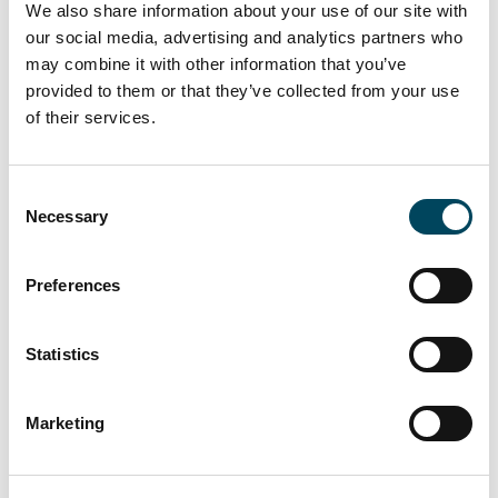
We also share information about your use of our site with
pienteollisuusportfolion myynti Blackstonelle
our social media, advertising and analytics partners who
135 miljoonalla eurolla.
may combine it with other information that you’ve
Talouden piristyminen ja odotetut
provided to them or that they’ve collected from your use
koronlaskut tukevat kiinteistösijoitusmarkkinaa,
of their services.
ja tuottovaatimusten huipun uskotaan olevan
pian saavutettu. Tämä voi kaventaa ostajien ja
Consent
myyjien hintanäkemyseroja ja edistää
Necessary
Selection
kaupankäyntiä. Vaikka aktiivisten core ja core
plus -ostajien määrä on edelleen rajallinen,
Preferences
markkinan käänne parempaan on lähempänä
kuin aiemmin. Haastavassakin
sijoitusympäristössä on mahdollista tehdä
Statistics
erinomaisia pitkän aikavälin hankintoja.
Markkinakatsauksen voi tilata veloituksetta
Marketing
yhteistyökumppanimme ja asiakkaamme
sähköpostitse:
info@catella.fi
.