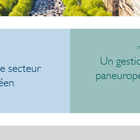
Un gesti
le secteur
paneuropé
éen
/link/a0b0e971acd3