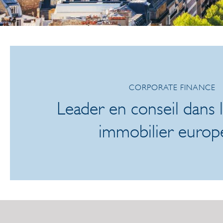
CORPORATE FINANCE
Leader en conseil dans 
immobilier europ
/link/445b7db7dd6f43e6bf465ebcfc91499f.aspx