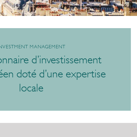
INVESTMENT MANAGEMENT
onnaire d’investissement
en doté d’une expertise
locale
4100a32a76712b31842a.aspx