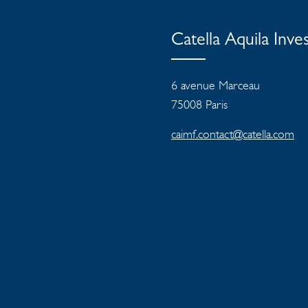
Catella Aquila In
6 avenue Marceau
75008 Paris
caimf.contact@catella.com