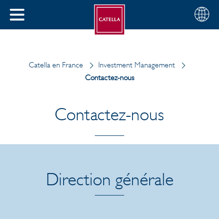
Français
Sélectio
FERMER
votre
MENU
pays
ERCHER
Catella en France
Investment Management
Contactez-nous
Contactez-nous
Direction générale