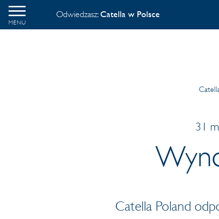
Odwiedzasz:
Catella w Polsce
MENU
Catell
31 m
Wynd
Catella Poland odp