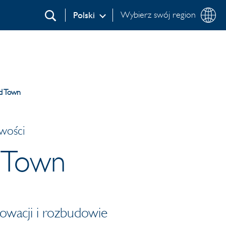
Wybierz swój region
Polski
Wyszukaj
d Town
wości
 Town
owacji i rozbudowie