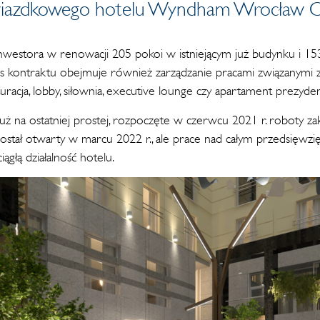
wiazdkowego hotelu Wyndham Wrocław O
 inwestora w renowacji 205 pokoi w istniejącym już budynku i 
s kontraktu obejmuje również zarządzanie pracami związanymi z
auracja, lobby, siłownia, executive lounge czy apartament prezyden
st już na ostatniej prostej, rozpoczęte w czerwcu 2021 r. roboty z
tał otwarty w marcu 2022 r., ale prace nad całym przedsięwzi
iągłą działalność hotelu.