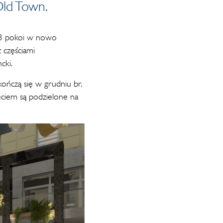
ld Town.
153 pokoi w nowo
 częściami
cki.
akończą się w grudniu br.
ęciem są podzielone na