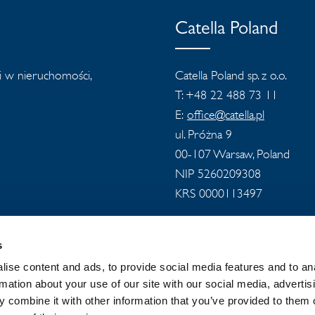
Catella Poland
ji w nieruchomości,
Catella Poland sp. z o.o.
T: +48 22 488 73 11
E:
office@catella.pl
ul. Próżna 9
00-107 Warsaw, Poland
NIP 5260209308
KRS 0000113497
s
ise content and ads, to provide social media features and to an
rmation about your use of our site with our social media, advertis
 combine it with other information that you’ve provided to them o
A
AKTUALNOŚCI
ZASADY PRYWA