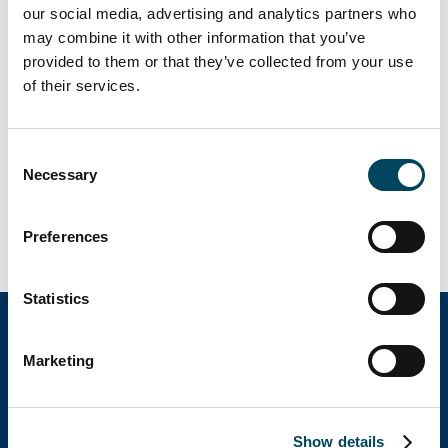
our social media, advertising and analytics partners who
Rozmiar: 311 poko
may combine it with other information that you’ve
Rola Catella Poland:
provided to them or that they’ve collected from your use
of their services.
Nabycie istniejącego hotelu
Renowacja
Consent
Necessary
Selection
Zarządzanie aktywami
Administracja i księgowość spółki
Preferences
Koordynacja sprzedaży
Statistics
Marketing
Grupa Catella
Show details
Catella jest wiodącym specjalistą w zakresie