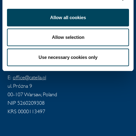
inwestycji w nieruchomości, prowadzącym
działalność w 12 krajach.
Allow all cookies
Allow selection
Catella Poland
Use necessary cookies only
Catella Poland sp. z o.o.
T: +48 22 488 73 11
E:
office@catella.pl
ul. Próżna 9
00-107 Warsaw, Poland
NIP 5260209308
KRS 0000113497