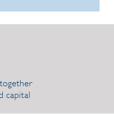
dae4b80aa74387c87d23076.aspx
 together
d capital