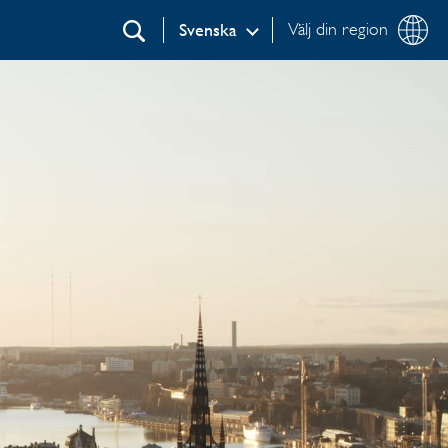
Välj din region
Svenska
Sök