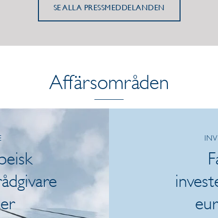
SE ALLA PRESSMEDDELANDEN
Affärsområden
E
IN
peisk
F
ådgivare
invest
ter
eur