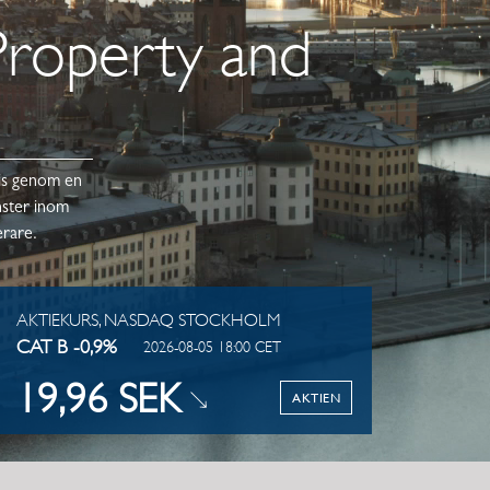
Property and
rtis genom en
nster inom
erare.
AKTIEKURS, NASDAQ STOCKHOLM
CAT B -0,9%
2026-08-05 18:00 CET
19,96 SEK
AKTIEN