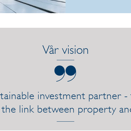
7f3d.aspx
/link/990e74c4b
Vår vision
tainable investment partner -
 the link between property an