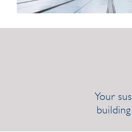
/link/7f2ceef3776e403db1adf15bbd71
Your sus
building