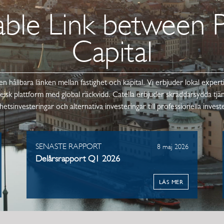
able Link between 
Capital
en hållbara länken mellan fastighet och kapital. Vi erbjuder lokal expe
isk plattform med global räckvidd. Catella erbjuder skräddarsydda tjä
ghetsinvesteringar och alternativa investeringar till professionella invest
SENASTE RAPPORT
8 maj 2026
Delårsrapport Q1 2026
LÄS MER