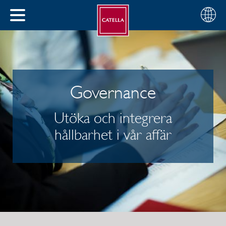
Svenska
Välj
STÄNG
din
MENY
region
Governance
Utöka och integrera
hållbarhet i vår affär