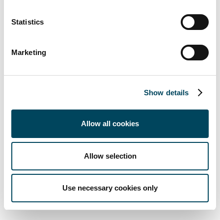
Statistics
Marketing
Årsredovisning
Show details
Vi hade inga rapporterade eller bekräftade fall av
korruption under 2025
Allow all cookies
Vi har inte tagit emot några klagomål i relation till
kundernas integritet från externa parter eller
Allow selection
tillsynsorgan
Läs mer i vår Års & Hållbarhetsredovisning 2025
Use necessary cookies only