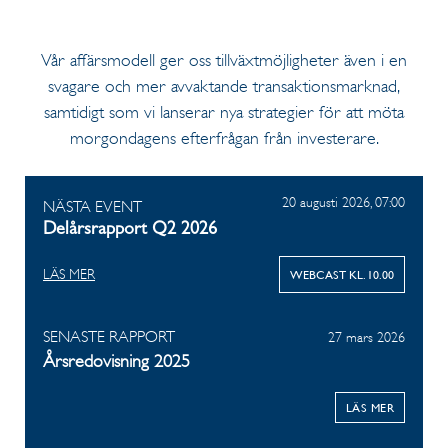
Vår affärsmodell ger oss tillväxtmöjligheter även i en
svagare och mer avvaktande transaktionsmarknad,
samtidigt som vi lanserar nya strategier för att möta
morgondagens efterfrågan från investerare.
20 augusti 2026, 07:00
NÄSTA EVENT
Delårsrapport Q2 2026
LÄS MER
WEBCAST KL. 10.00
SENASTE RAPPORT
27 mars 2026
Årsredovisning 2025
LÄS MER