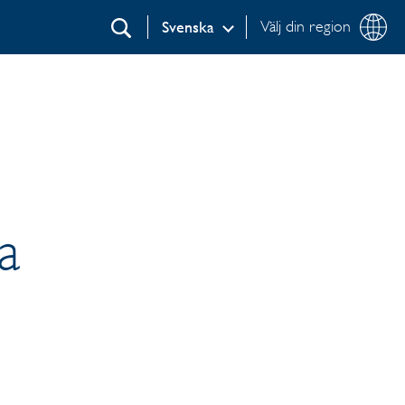
Välj din region
Svenska
Sök
a