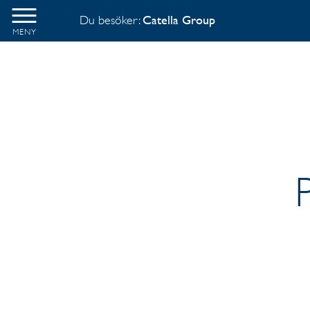
Du besöker:
Catella Group
MENY