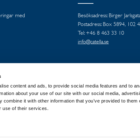
teringar med
Besöksadress: Birger Jarlsgat
Postadress: Box 5894, 102 
Tel: +46 8 463 33 10
info@catella.se
s
ise content and ads, to provide social media features and to an
OUP
NYHETER OCH PRESSMEDDELANDEN
rmation about your use of our site with our social media, advertis
 combine it with other information that you’ve provided to them o
 use of their services.