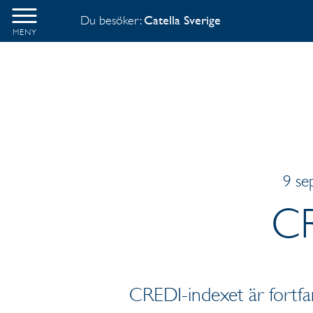
Du besöker:
Catella Sverige
MENY
9 se
CR
CREDI-indexet är fortfa