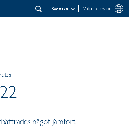
Välj din region
Svenska
Sök
heter
022
rbättrades något jämfört