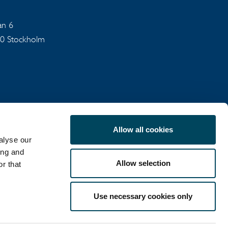
an 6
40 Stockholm
Allow all cookies
alyse our
SEKRETESSPOLICY
ing and
Allow selection
r that
Use necessary cookies only
LinkedIn
X