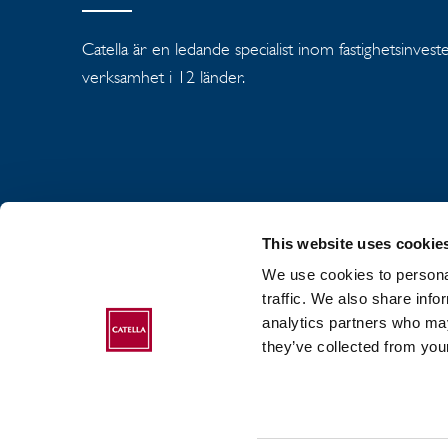
Catella är en ledande specialist inom fastighetsinves
verksamhet i 12 länder.
This website uses cookie
We use cookies to personal
OM CATELLA GR
traffic. We also share info
analytics partners who may
COOKIEPOLICY
they’ve collected from your