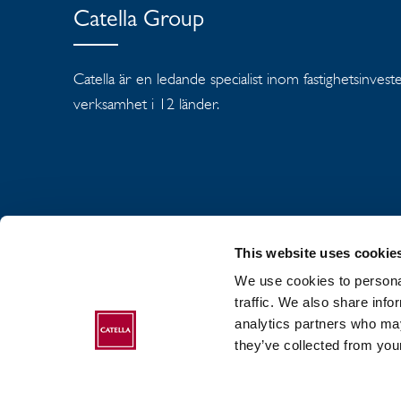
Catella Group
Catella är en ledande specialist inom fastighetsinves
verksamhet i 12 länder.
This website uses cookie
We use cookies to personal
OM CATELLA GR
traffic. We also share info
analytics partners who may
COOKIEPOLICY
they’ve collected from your