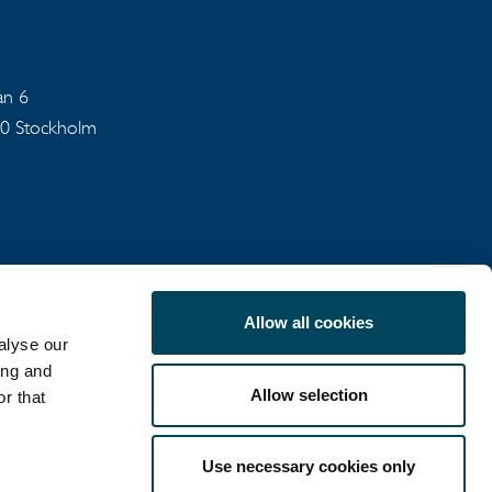
an 6
40 Stockholm
Allow all cookies
alyse our
SEKRETESSPOLICY
ing and
Allow selection
r that
Use necessary cookies only
LinkedIn