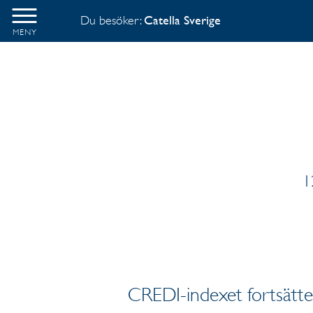
Du besöker:
Catella Sverige
MENY
1
CREDI-indexet fortsätter i