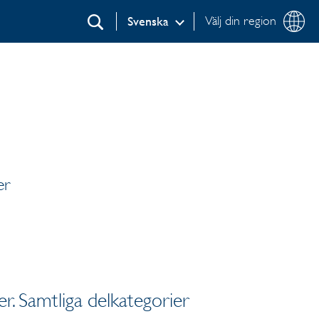
Välj din region
Svenska
Sök
er
ter. Samtliga delkategorier