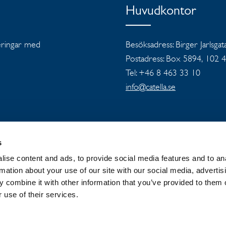
Huvudkontor
teringar med
Besöksadress: Birger Jarlsgat
Postadress: Box 5894, 102 
Tel: +46 8 463 33 10
info@catella.se
s
ise content and ads, to provide social media features and to an
OUP
NYHETER OCH PRESSMEDDELANDEN
rmation about your use of our site with our social media, advertis
 combine it with other information that you’ve provided to them o
 use of their services.