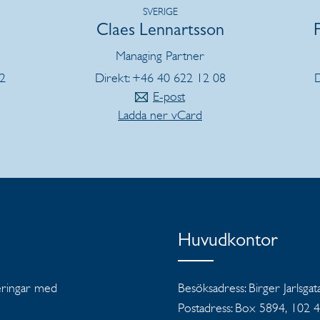
SVERIGE
Claes Lennartsson
Managing Partner
02
Direkt: +46 40 622 12 08
D
E-post
Ladda ner vCard
Huvudkontor
teringar med
Besöksadress: Birger Jarlsgat
Postadress: Box 5894, 102 