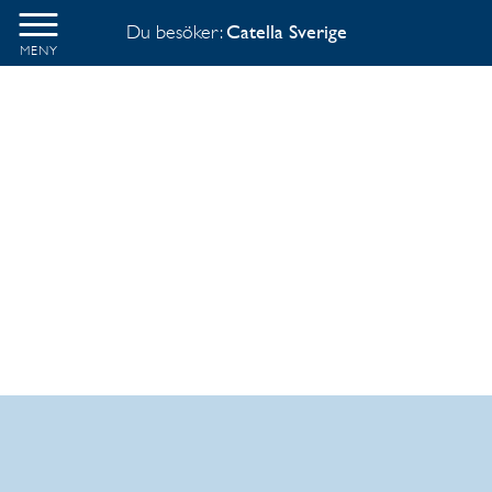
Du besöker:
Catella Sverige
MENY