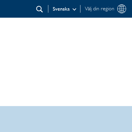
Välj din region
Svenska
Sök