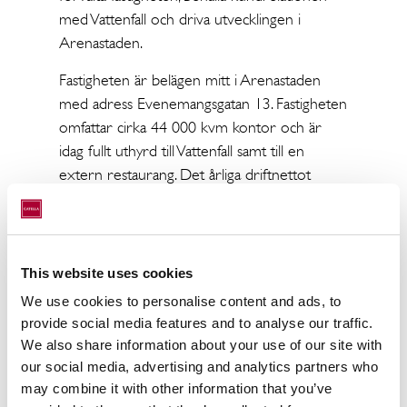
med Vattenfall och driva utvecklingen i
Arenastaden.
Fastigheten är belägen mitt i Arenastaden
med adress Evenemangsgatan 13. Fastigheten
omfattar cirka 44 000 kvm kontor och är
idag fullt uthyrd till Vattenfall samt till en
extern restaurang. Det årliga driftnettot
uppgår till knappt 100 Mkr per år. Fastigheten
är certifierad enligt Miljöbyggnad Guld och är
en av landets mest energieffektiva
kontorsbyggnader.
This website uses cookies
We use cookies to personalise content and ads, to
Försäljningen sker i bolag till ett
provide social media features and to analyse our traffic.
underliggande fastighetsvärde om 2 257 Mkr.
We also share information about your use of our site with
Affären ger ett resultat om 159 Mkr före
our social media, advertising and analytics partners who
skatt och 420 Mkr efter skatt vilket kommer
may combine it with other information that you’ve
att redovisas under första kvartalet 2016.