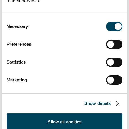
of their services.
Consent
Necessary
Selection
Preferences
Statistics
Marketing
Bo Ljungberg
Show details
Senior Partner
Direkt: +46 40 622 12 02
Allow all cookies
E-post
Ladda ner vCard