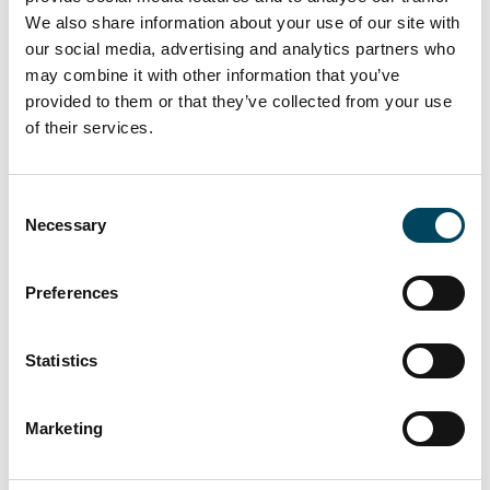
för Riksbyggens affärsområde
We also share information about your use of our site with
Fastighetsförvaltning.
our social media, advertising and analytics partners who
may combine it with other information that you’ve
ISS Fastighetsägare är en verksamhet inom
provided to them or that they’ve collected from your use
ISS Sverige som i huvudsak arbetar med
of their services.
ekonomisk och teknisk förvaltning avseende
bostadsrättsföreningar. Verksamheten är i
första hand koncentrerad till Uppsala,
Consent
Necessary
Selection
Stockholm och Göteborg. Huvudkontoret
ligger i Uppsala. Sammanlagt har ISS
Fastighetsägare 74 anställda och omsätter 85
Preferences
miljoner kronor.
Statistics
– ISS Fastighetsägare är en mycket
kompetent organisation med många duktiga
medarbetare och förvärvet är en viktig del
Marketing
av i Riksbyggens fortsatta arbete med att
växa inom området fastighetsförvaltning,