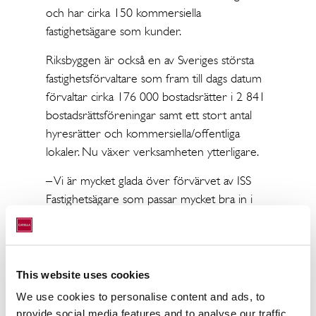
och har cirka 150 kommersiella
fastighetsägare som kunder.
Riksbyggen är också en av Sveriges största
fastighetsförvaltare som fram till dags datum
förvaltar cirka 176 000 bostadsrätter i 2 841
bostadsrättsföreningar samt ett stort antal
hyresrätter och kommersiella/offentliga
lokaler. Nu växer verksamheten ytterligare.
– Vi är mycket glada över förvärvet av ISS
Fastighetsägare som passar mycket bra in i
Riksbyggens befintliga verksamhet. Inom
Riksbyggen har vi ett långsiktigt perspektiv
och stort fokus på hållbarhetsfrågor inom
vår fastighetsförvaltning och genom
This website uses cookies
förvärvet stärker vi vår position på
We use cookies to personalise content and ads, to
marknaden ytterligare, säger Eric Stuart, chef
provide social media features and to analyse our traffic.