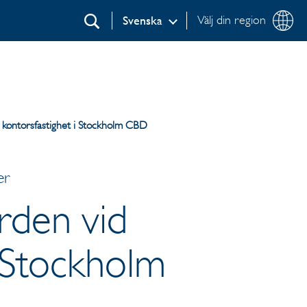
Välj din region
Svenska
Sök
av kontorsfastighet i Stockholm CBD
er
ården vid
i Stockholm