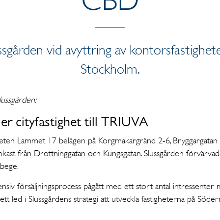
lussgården vid avyttring av kontorsfastigh
Stockholm.
lussgården:
jer cityfastighet till TRIUVA
tigheten Lammet 17 belägen på Korgmakargränd 2-6, Bryggargata
tenkast från Drottninggatan och Kungsgatan. Slussgården förvärva
bege.
nsiv försäljningsprocess pågått med ett stort antal intressente
 ett led i Slussgårdens strategi att utveckla fastigheterna på Sö