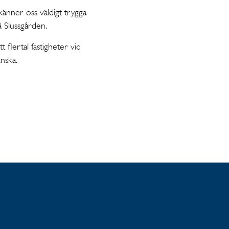
änner oss väldigt trygga
å Slussgården.
t flertal fastigheter vid
nska.