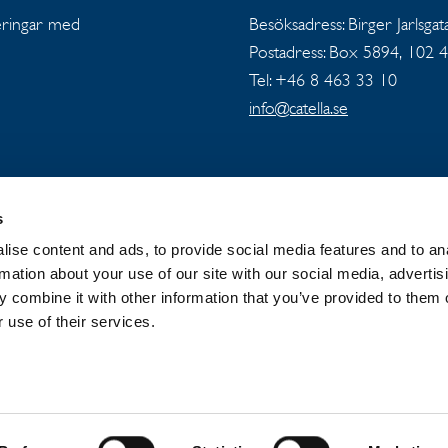
teringar med
Besöksadress: Birger Jarlsgat
Postadress: Box 5894, 102 
Tel: +46 8 463 33 10
info@catella.se
s
ise content and ads, to provide social media features and to an
OUP
NYHETER OCH PRESSMEDDELANDEN
rmation about your use of our site with our social media, advertis
 combine it with other information that you’ve provided to them o
 use of their services.