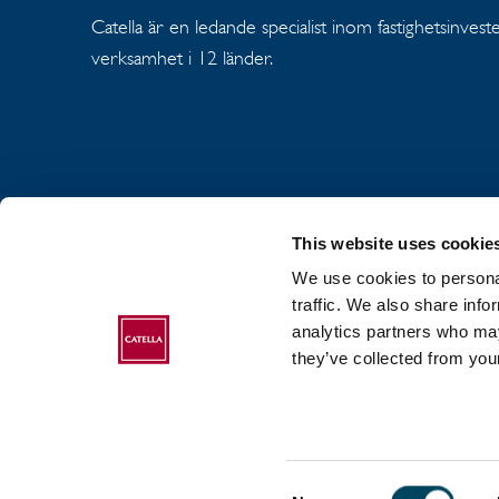
Catella är en ledande specialist inom fastighetsinves
verksamhet i 12 länder.
This website uses cookie
We use cookies to personal
OM CATELLA GR
traffic. We also share info
analytics partners who may
COOKIEPOLICY
they’ve collected from your
Consent
2017-2026 Catella. All rights reserved.