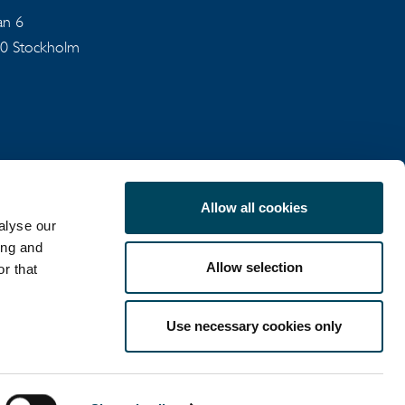
an 6
40 Stockholm
Allow all cookies
alyse our
SEKRETESSPOLICY
ing and
Allow selection
r that
Use necessary cookies only
LinkedIn
X