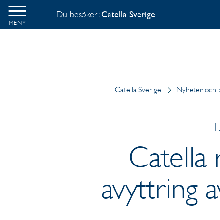
Du besöker:
Catella Sverige
MENY
Catella Sverige
Nyheter och 
1
Catella 
avyttring 