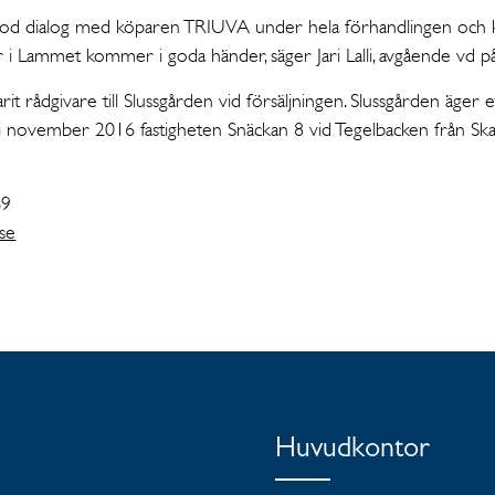
god dialog med köparen TRIUVA under hela förhandlingen och k
 i Lammet kommer i goda händer, säger Jari Lalli, avgående vd p
it rådgivare till Slussgården vid försäljningen. Slussgården äger et
i november 2016 fastigheten Snäckan 8 vid Tegelbacken från Ska
69
.se
Huvudkontor