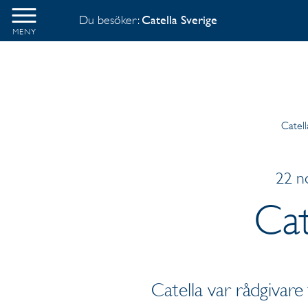
Du besöker:
Catella Sverige
MENY
Catell
22 n
Cat
Catella var rådgivare 