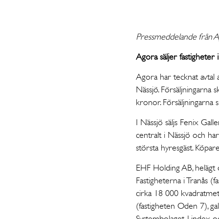
Pressmeddelande från A
Agora säljer fastigheter
Agora har tecknat avtal av
Nässjö. Försäljningarna 
kronor. Försäljningarna 
I Nässjö säljs Fenix Gall
centralt i Nässjö och h
största hyresgäst. Köpare
EHF Holding AB, helägt d
Fastigheterna i Tranås 
cirka 18 000 kvadratmet
(fastigheten Oden 7), gal
Systembolaget, Lindex oc