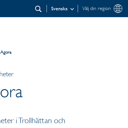
Välj din region
Svenska
Sök
l Agora
heter
gora
heter i Trollhättan och