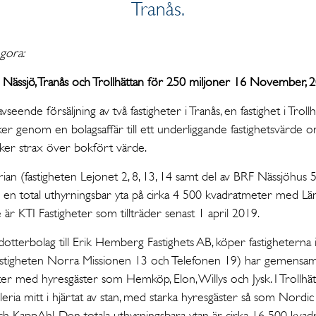
Tranås.
gora:
 i Nässjö, Tranås och Trollhättan för 250 miljoner 16 November, 
seende försäljning av två fastigheter i Tranås, en fastighet i Trollh
sker genom en bolagsaffär till ett underliggande fastighetsvärde 
sker strax över bokfört värde.
erian (fastigheten Lejonet 2, 8, 13, 14 samt del av BRF Nässjöhus 5)
ar en total uthyrningsbar yta på cirka 4 500 kvadratmeter med L
 är KTI Fastigheter som tillträder senast 1 april 2019.
otterbolag till Erik Hemberg Fastighets AB, köper fastigheterna i 
(fastigheten Norra Missionen 13 och Telefonen 19) har gemensam
er med hyresgäster som Hemköp, Elon, Willys och Jysk. I Trollhät
leria mitt i hjärtat av stan, med starka hyresgäster så som Nordic
h KappAhl. Den totala uthyrningsbara ytan är cirka 16 500 kvadr