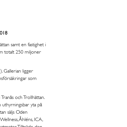
2018
ättan samt en fastighet i
om totalt 250 miljoner
. Gallerian ligger
änsförsäkringar som
Tranås och Trollhättan.
 uthyrningsbar yta på
tan säljs Oden
 Wellness, Åhléns, ICA,
atmeter. Tillträde den