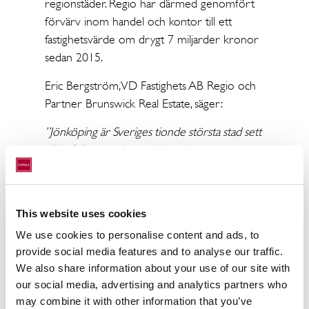
regionstäder. Regio har därmed genomfört
förvärv inom handel och kontor till ett
fastighetsvärde om drygt 7 miljarder kronor
sedan 2015.
Eric Bergström, VD Fastighets AB Regio och
Partner Brunswick Real Estate, säger:
”Jönköping är Sveriges tionde största stad sett
till befolkning och med sin goda
befolkningstillväxt och starka näringsliv passar
förvärvet mycket väl in i Regios strategi. Det
unika och väl förvaltade fastighetsbeståndet
This website uses cookies
går dessutom helt i linje med vår affärsidé där
We use cookies to personalise content and ads, to
vi fokuserar på långsiktigt hållbara fastigheter i
provide social media features and to analyse our traffic.
bra lägen. Ekblads Fastigheter har varit en
We also share information about your use of our site with
nyckelaktör i utvecklingen av Jönköping city de
our social media, advertising and analytics partners who
senaste 20 åren och Regio ser fram emot att
may combine it with other information that you’ve