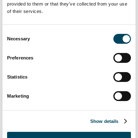
bära traditionen vidare.”
provided to them or that they’ve collected from your use
of their services.
Ralf Ekblad, VD och ägare Ekblads
Cityfastigheter i Jönköping AB, säger:
Consent
”Allt har sin tid – efter 20 års
Necessary
Selection
fastighetsutveckling i Jönköping city med över
150 olika förädlingsprojekt och hårt arbete
vilket bidragit till att utveckla city – blev det en
Preferences
mycket bra lösning att överlåta ägandet till ett
bolag som representerar det långsiktiga
Statistics
svenska pensionskapitalet. Där finns nu både
kapital, kunnande och nya visioner på hur
Marketing
Jönköping city kan fortsätta att utvecklas
vidare. Beslutet att sälja har involverat tre
generationer i familjen Ekblad. Detta ger mig
Show details
och min familj möjlighet att utveckla andra
sidor av livet och markerar slutet på ett kapitel