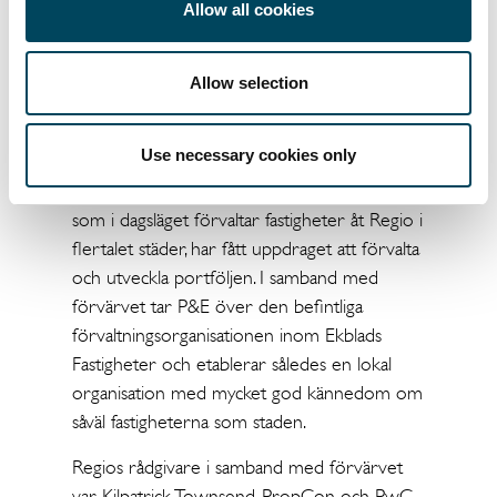
i mitt liv som började som snickarlärling i
Allow all cookies
Ekblads 1971.”
Fastighetsförvaltning och utveckling av
Allow selection
portföljen kommer att ske i enlighet med
Regios etablerade förvaltningsmodell, den s.k.
Use necessary cookies only
LAMP-modellen (Local Asset Management
Partner). P&E Fastighetspartner AB (”P&E”),
som i dagsläget förvaltar fastigheter åt Regio i
flertalet städer, har fått uppdraget att förvalta
och utveckla portföljen. I samband med
förvärvet tar P&E över den befintliga
förvaltningsorganisationen inom Ekblads
Fastigheter och etablerar således en lokal
organisation med mycket god kännedom om
såväl fastigheterna som staden.
Regios rådgivare i samband med förvärvet
var Kilpatrick Townsend, PropCon och PwC.