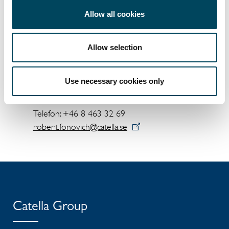
Tranbodarne 11 via bolaget Gyllenforsen.
Allow all cookies
Det är även Gyllenforsen som förvärvar
Blästern 6 och Roddaren 7.
Allow selection
Till Folksams pressmeddelande
Till Atrium Ljungbergs pressmeddelande
Use necessary cookies only
Robert Fonovich
Telefon: +46 8 463 32 69
robert.fonovich@catella.se
Catella Group