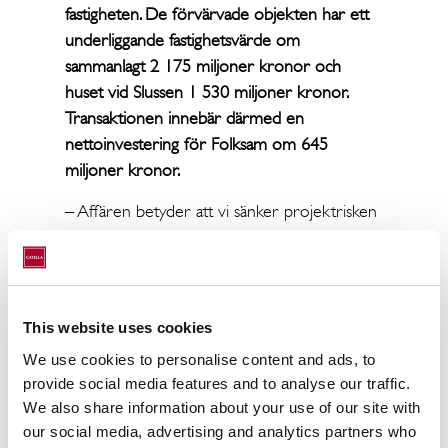
fastigheten. De förvärvade objekten har ett
underliggande fastighetsvärde om
sammanlagt 2 175 miljoner kronor och
huset vid Slussen 1 530 miljoner kronor.
Transaktionen innebär därmed en
nettoinvestering för Folksam om 645
miljoner kronor.
– Affären betyder att vi sänker projektrisken
i fastighetsportföljen och samtidigt ökar
exponeringen mot attraktiva
förvaltningsfastigheter i fina lägen i
Stockholms innerstad. KF-huset påverkas
This website uses cookies
mycket av det pågående Slussenprojektet
We use cookies to personalise content and ads, to
och måste uppgraderas och moderniseras.
provide social media features and to analyse our traffic.
Att behålla och genomföra dessa
We also share information about your use of our site with
investeringar skulle ta för mycket fokus från
our social media, advertising and analytics partners who
organisationen. Eftersom Atrium Ljungberg