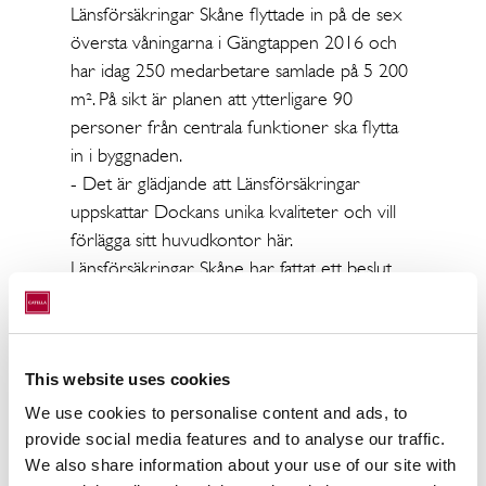
Länsförsäkringar Skåne flyttade in på de sex
översta våningarna i Gängtappen 2016 och
har idag 250 medarbetare samlade på 5 200
m². På sikt är planen att ytterligare 90
personer från centrala funktioner ska flytta
in i byggnaden.
- Det är glädjande att Länsförsäkringar
uppskattar Dockans unika kvaliteter och vill
förlägga sitt huvudkontor här.
Länsförsäkringar Skåne har fattat ett beslut
om att de ska äga fastigheten där de har sitt
huvudkontor och för att göra det möjligt för
dem att fortsätta växa har vi tecknat avtal om
en försäljning. Fastigheten är fullt utvecklad
This website uses cookies
och vi välkomnar Länsförsäkringar som en
We use cookies to personalise content and ads, to
långsiktig och engagerad fastighetsägare i
provide social media features and to analyse our traffic.
Dockan. För Wihlborgs del frigör
We also share information about your use of our site with