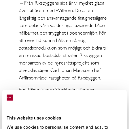
– Från Riksbyggens sida är vi mycket glada
över affären med Willhem. De är en
långsiktig och ansvarstagande fastighetsägare
som delar våra värderingar avseende både
hållbarhet och trygghet i boendemiljön. För
att över tid kunna hålla en så hög
bostadsproduktion som möjligt och bidra till
en minskad bostadsbrist säljer Riksbyggen
merparten av de hyresrättsprojekt som
utvecklas, säger Carl-Johan Hansson, chef
Affärsområde Fastigheter på Riksbyggen.
Portföljen ligger i Stockholms län och
Sörmland och består av projekt som är
färdigställda, under uppförande och projekt
som med byggstart inom kort.
This website uses cookies
– Det är generellt intressant för oss att
We use cookies to personalise content and ads, to