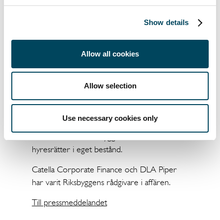
Täby, 131 lägenheter, färdigställs 2022
Show details
Jakobina
Järfälla, 224 lägenheter, färdigställs 2022
Allow all cookies
Bikupan
Upplands Väsby, 113 lägenheter, färdigställs
Allow selection
2022
Riksbyggen startade sin produktion av
Use necessary cookies only
hyresrätter under 2013. Efter försäljningen
till Willhem har Riksbyggen cirka 5000
hyresrätter i eget bestånd.
Catella Corporate Finance och DLA Piper
har varit Riksbyggens rådgivare i affären.
Till pressmeddelandet