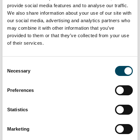
fortsätta förvärva nyckelfärdiga projekt, och
provide social media features and to analyse our traffic.
att växa i Stockholmsområdet är en del av
We also share information about your use of our site with
vår tillväxtstrategi, kommenterar Willhems vd
our social media, advertising and analytics partners who
Mikael Granath. Projekten tillför en bra
may combine it with other information that you’ve
volym till vårt befintliga bestånd och ger oss
provided to them or that they’ve collected from your use
en allt starkare marknadsposition i
of their services.
Stockholm.
Projekten som Riksbyggen säljer är:
Consent
Necessary
Selection
Ribby Ängar 1
Haninge, 148 lägenheter, uppfört 2013
Preferences
Ribby Ängar 3
Haninge, 116 lägenheter, uppfört 2019
Statistics
Ugglan
Nyköping, 138 lägenheter, färdigställs 2020
Marketing
Galopphästen