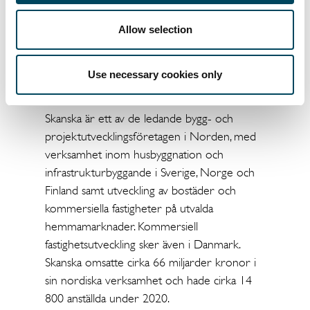
produktionen samt på ett i övrigt gott
samarbete med Skanska”, säger Erik
Allow selection
Spernaes, vd, Bantorget Hyresbostäder AB.
Solkvarteret byggstartas till sommaren 2021
Use necessary cookies only
och färdigställs etappvis till augusti 2023.
Skanska är ett av de ledande bygg- och
projektutvecklingsföretagen i Norden, med
verksamhet inom husbyggnation och
infrastrukturbyggande i Sverige, Norge och
Finland samt utveckling av bostäder och
kommersiella fastigheter på utvalda
hemmamarknader. Kommersiell
fastighetsutveckling sker även i Danmark.
Skanska omsatte cirka 66 miljarder kronor i
sin nordiska verksamhet och hade cirka 14
800 anställda under 2020.