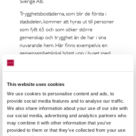
Sverige AB.
Trygghetsbostäderna, som blir de första i
stadsdelen, kommer att hyras ut till personer
som fyllt 65 och som söker större
gemenskap och trygghet än de har i sina
nuvarande hem. Här finns exempelvis en
gemensamhetslokal högst upp i huset med
vid utsikt över Hyllie samt en bovärd som
dagligen kommer att finnas på plats för att
hjälpa de boende med olika uppgifter, ordna
aktiviteter och fylla en viktig social funktion.
This website uses cookies
We use cookies to personalise content and ads, to
Miljömässig och social hållbarhet har stått i
provide social media features and to analyse our traffic.
fokus för utvecklingen av kvarteret som
We also share information about your use of our site with
uppförs i enlighet med Skanska Hållbar
our social media, advertising and analytics partners who
Hyresbostad, ett ambitiöst
may combine it with other information that you’ve
hållbarhetsprogram med höga krav. En
provided to them or that they’ve collected from your use