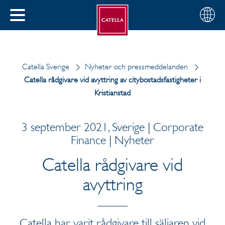
Svenska
Välj
STÄNG
din
MENY
region
Catella Sverige
Nyheter och pressmeddelanden
Catella rådgivare vid avyttring av citybostadsfastigheter i
Kristianstad
3 september 2021, Sverige | Corporate
Finance | Nyheter
Catella rådgivare vid
avyttring
Catella har varit rådgivare till säljaren vid