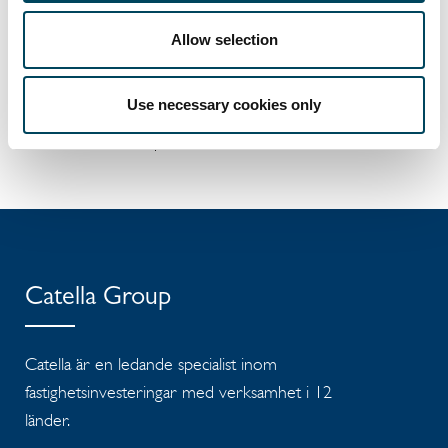
befintliga organisationen ger det även ett
betydande tillskott till vårt
Allow selection
förvaltningsresultat.”
Use necessary cookies only
Till Brinovas pressmeddelande
Catella Group
Catella är en ledande specialist inom
fastighetsinvesteringar med verksamhet i 12
länder.