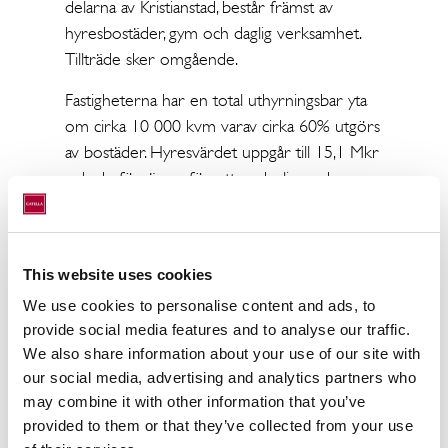
delarna av Kristianstad, består främst av
hyresbostäder, gym och daglig verksamhet.
Tillträde sker omgående.
Fastigheterna har en total uthyrningsbar yta
om cirka 10 000 kvm varav cirka 60% utgörs
av bostäder. Hyresvärdet uppgår till 15,1 Mkr
och de förvärvas för ett underliggande
fastighetsvärde om 234,5 Mkr.
Fastigheten Kristianstad Fältmarskalken 3
ligger mitt i centrala Kristianstad vid Lilla torg.
This website uses cookies
Det är en typisk cityfastighet med butiker och
We use cookies to personalise content and ads, to
restaurang på markplan, gym på våningsplan 2
provide social media features and to analyse our traffic.
och 28 hyresbostäder på de övre våningarna.
We also share information about your use of our site with
I fastigheten finns även ett underjordiskt
our social media, advertising and analytics partners who
garage med 56 platser.
may combine it with other information that you’ve
provided to them or that they’ve collected from your use
Fastigheten Hans Kock 9 ligger även den