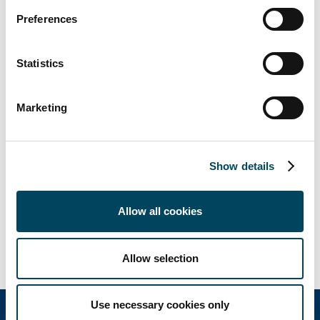
förvärvet ingår även en intilliggande
Preferences
bostadsfastighet. Stenvalvet tillträder den 1
december.
Statistics
...
”De här förvärven ligger helt i linje med vår
Marketing
ambition att förstärka vår närvaro i regioner
där vi redan är etablerade”, säger Daniel
Öhman, Investeringschef på Stenvalvet. ”Det
Show details
är fina fastigheter i attraktiva områden. Vi
hälsar våra nya hyresgäster välkomna till oss
på Stenvalvet.”
Allow all cookies
Till Stenvalvets pressmeddelande:
Allow selection
Use necessary cookies only