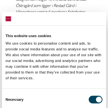
Östragård som ligger i Restad Gård i
Vänersborg samt två moderna fastigheter
som utgör förskolor i attraktiva
bostadsområden i Örebro. Köpeskillingen
uppgår till sammanlagt drygt 300 mkr.
This website uses cookies
Restad Gård i Vänersborg har anor från
We use cookies to personalise content and ads, to
slutet av 1500-talet och idag finns där, utöver
provide social media features and to analyse our traffic.
Kriminalvårdens öppna anstalt Östragård,
We also share information about your use of our site with
bland annat Migrationsverket samt bostäder,
our social media, advertising and analytics partners who
småindustri, kontor och hotell. Området
may combine it with other information that you’ve
ligger naturskönt vid Göta älv tillsammans
provided to them or that they’ve collected from your use
med en anlagd skulpturpark. Östragård är en
of their services.
fastighet som nyligen renoverats och
anpassats till nuvarande verksamhet.
Consent
Kriminalvården har ett nytecknat
Necessary
Selection
hyreskontrakt med en löptid på 15 år. I