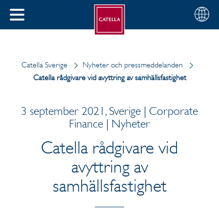
Svenska
Välj
STÄNG
din
MENY
region
Catella Sverige
Nyheter och pressmeddelanden
Catella rådgivare vid avyttring av samhällsfastighet
3 september 2021, Sverige | Corporate
Finance | Nyheter
Catella rådgivare vid
avyttring av
samhällsfastighet