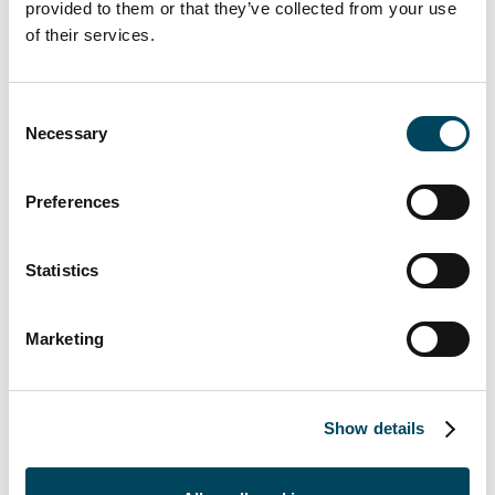
provided to them or that they’ve collected from your use
deras expansionsstrategi.
of their services.
– Det här är en unik möjlighet att etablera
oss i ett attraktivt läge i Göteborg som
Consent
genomgått en starkt positiv utveckling under
Necessary
Selection
de senaste åren. Med bland annat detta
förvärv når vi 270 färdigställda lägenheter
Preferences
redan under 2024 och närmar oss en total
portfölj på 500 bostäder i olika faser. Vi siktar
på att genomföra ytterligare förvärv under
Statistics
året som kommer, med fokus på Stockholm
och Göteborg, säger Hannes Malm,
Marketing
medgrundare och COO.
Projektet representerar de sista
hyresrätterna som kommer att färdigställas i
Show details
detta område, i linje med den omfattande
plan som innefattat utveckling av 1 100 nya