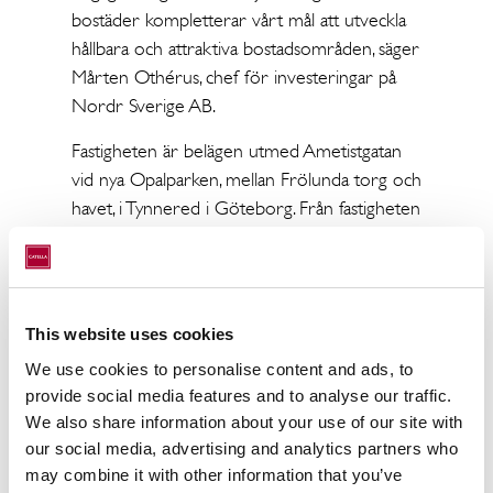
bostäder kompletterar vårt mål att utveckla
hållbara och attraktiva bostadsområden, säger
Mårten Othérus, chef för investeringar på
Nordr Sverige AB.
Fastigheten är belägen utmed Ametistgatan
vid nya Opalparken, mellan Frölunda torg och
havet, i Tynnered i Göteborg. Från fastigheten
är det kort promenadavstånd till
spảrvagnshållplats med tre minuters restid till
Frölunda torg, Göteborgs största
köpcentrum, och 20 minuter till innerstaden.
This website uses cookies
På tio minuters cykeltur nås populära havsbad
We use cookies to personalise content and ads, to
och på två minuter med bil är man ute pả
provide social media features and to analyse our traffic.
Söderleden, en av huvudlederna runt
We also share information about your use of our site with
Göteborg.
our social media, advertising and analytics partners who
may combine it with other information that you’ve
Realy Bostad ser köpet som en viktig del i