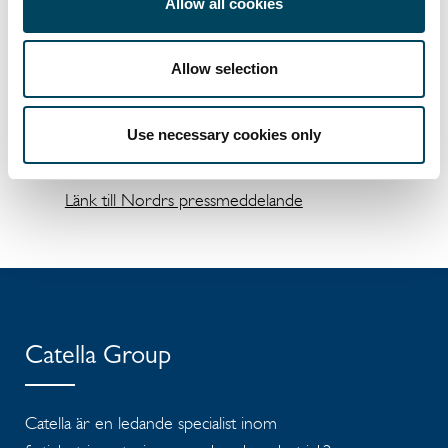
Allow all cookies
lägenheter samt renovering av befintligt
bestånd som bidragit till att höja områdets
attraktivitet.
Allow selection
Säljarens rådgivare i affären var Catella och
Advokatfirman TM Partners. Köparens
Use necessary cookies only
rådgivare var Advokatfirman Nordia.
Länk till Nordrs pressmeddelande
Catella Group
Catella är en ledande specialist inom