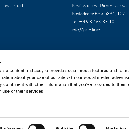
teringar med
Besöksadress: Birger Jarlsgat
Postadress: Box 5894, 102 
Tel: +46 8 463 33 10
info@catella.se
s
ise content and ads, to provide social media features and to an
OUP
NYHETER OCH PRESSMEDDELANDEN
rmation about your use of our site with our social media, advertis
 combine it with other information that you’ve provided to them o
 use of their services.
Preferences
Statistics
Marketing