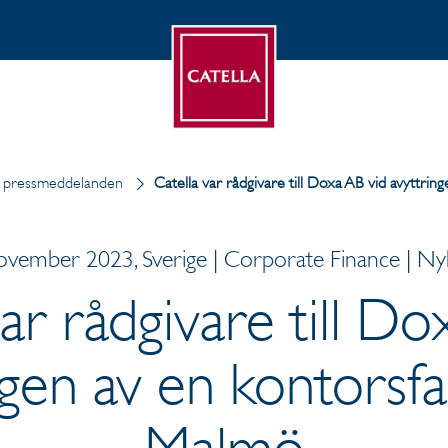
 pressmeddelanden
Catella var rådgivare till Doxa AB vid avyttrin
ovember 2023, Sverige | Corporate Finance | Ny
var rådgivare till Do
ngen av en kontorsfas
Malmö