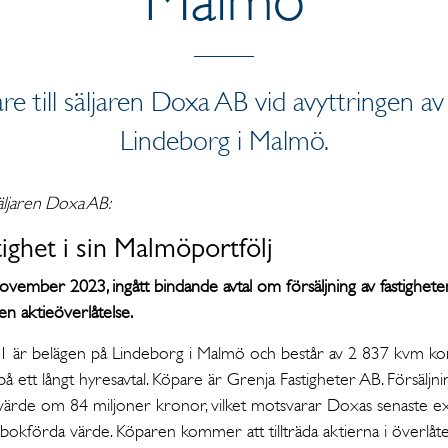
re till säljaren Doxa AB vid avyttringen a
Lindeborg i Malmö.
äljaren Doxa AB:
tighet i sin Malmöportfölj
ovember 2023, ingått bindande avtal om försäljning av fastighete
en aktieöverlåtelse.
 1 är belägen på Lindeborg i Malmö och består av 2 837 kvm kont
 på ett långt hyresavtal. Köpare är Grenja Fastigheter AB. Försäljn
svärde om 84 miljoner kronor, vilket motsvarar Doxas senaste e
okförda värde. Köparen kommer att tillträda aktierna i överlåt