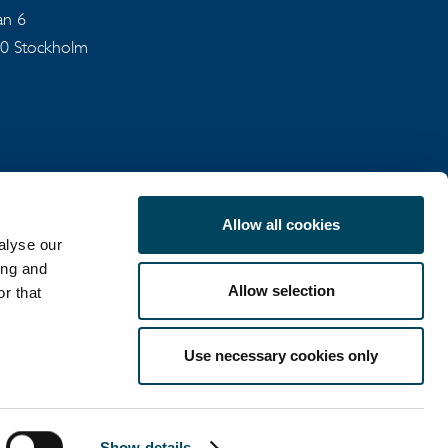
an 6
40 Stockholm
Allow all cookies
alyse our
SEKRETESSPOLICY
ing and
Allow selection
r that
Use necessary cookies only
LinkedIn
X
Show details