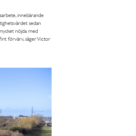
gsarbete, innebärande
stighetsvärdet sedan
r mycket nöjda med
fint förvärv, säger Victor