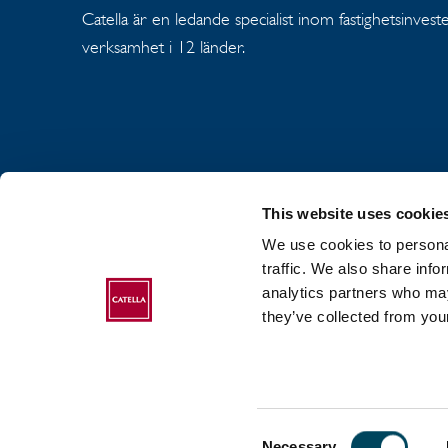
Catella är en ledande specialist inom fastighetsinves
verksamhet i 12 länder.
This website uses cookie
We use cookies to personal
OM CATELLA GR
traffic. We also share info
analytics partners who may
COOKIEPOLICY
they’ve collected from your
Consent
2017-2026 Catella. All rights reserved.
Necessary