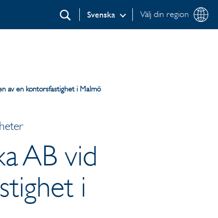
Välj din region
Svenska
Sök
gen av en kontorsfastighet i Malmö
heter
xa AB vid
tighet i