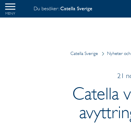
Du besöker:
Catella Sverige
MENY
Catella Sverige
Nyheter och
21 n
Catella 
avyttri