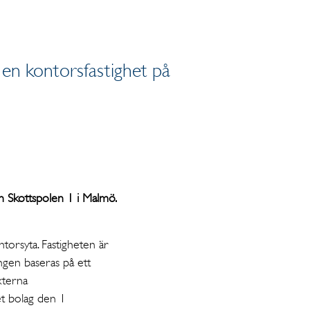
v en kontorsfastighet på
n Skottspolen 1 i Malmö.
orsyta. Fastigheten är
ingen baseras på ett
xterna
et bolag den 1