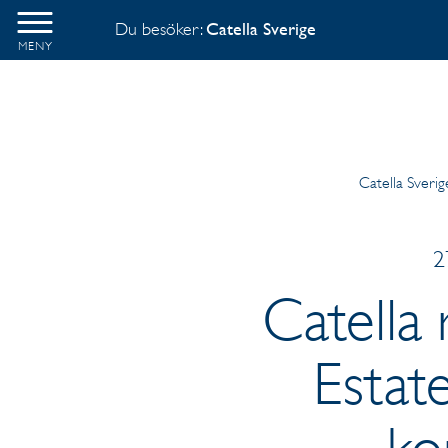
Du besöker:
Catella Sverige
MENY
Catella Sverig
2
Catella 
Estat
ko