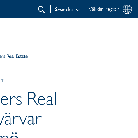
Välj din region
Svenska
Sök
ers Real Estate
er
ders Real
värvar
lmö