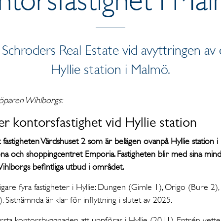
l Schroders Real Estate vid avyttringen av 
Hyllie station i Malmö.
öparen Wihlborgs:
 kontorsfastighet vid Hyllie station
fastigheten Värdshuset 2 som är belägen ovanpå Hyllie station i 
rena och shoppingcentret Emporia. Fastigheten blir med sina mind
Wihlborgs befintliga utbud i området.
gare fyra fastigheter i Hyllie: Dungen (Gimle 1), Origo (Bure 2),
. Sistnämnda är klar för inflyttning i slutet av 2025.
sta kontorsbyggnaden att uppföras i Hyllie (2011). Entrén vette