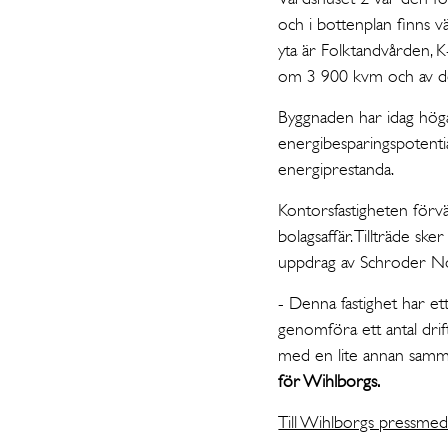
och i bottenplan finns v
yta är Folktandvården,
om 3 900 kvm och av de
Byggnaden har idag höga
energibesparingspotenti
energiprestanda.
Kontorsfastigheten för
bolagsaffär. Tillträde s
uppdrag av Schroder No
- Denna fastighet har ett 
genomföra ett antal drif
med en lite annan samman
för Wihlborgs.
Till Wihlborgs pressme