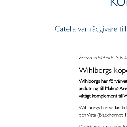
Catella var rådgivare til
Pressmeddelande från k
Wihlborgs köper
Wihlborgs har förvärvat 
anslutning till Malmö A
viktigt komplement till 
Wihlborgs har sedan tidi
och Vista (Bläckhornet 1)
Värdshuset 2 var den för