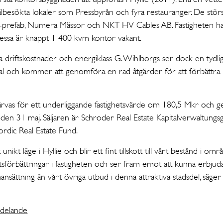
älbesökta lokaler som Pressbyrån och fyra restauranger. De största
 K-prefab, Numera Mässor och NKT HV Cables AB. Fastigheten ha
ssa är knappt 1 400 kvm kontor vakant.
 driftskostnader och energiklass G. Wihlborgs ser dock en tydli
al och kommer att genomföra en rad åtgärder för att förbättra
värvas för ett underliggande fastighetsvärde om 180,5 Mkr och
ker den 31 maj. Säljaren är Schroder Real Estate Kapitalverwaltung
rdic Real Estate Fund.
unikt läge i Hyllie och blir ett fint tillskott till vårt bestånd i 
tsförbättringar i fastigheten och ser fram emot att kunna erbjud
sättning än vårt övriga utbud i denna attraktiva stadsdel, säge
ddelande