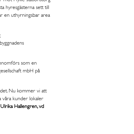
 hyresgästerna sett till
r en uthyrningsbar area
g
 byggnadens
 genomförs som en
sgesellschaft mbH på
området. Nu kommer vi att
a våra kunder lokaler
r
Ulrika Hallengren, vd