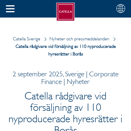
Svenska
Välj
STÄNG
din
MENY
region
Catella Sverige
Nyheter och pressmeddelanden
Catella rådgivare vid försäljning av 110 nyproducerade
hyresrätter i Borås
2 september 2025, Sverige | Corporate
Finance | Nyheter
Catella rådgivare vid
försäljning av 110
nyproducerade hyresrätter i
Borås