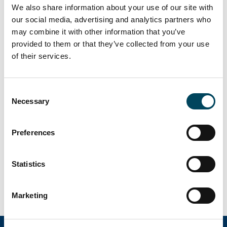
naturen på Igelkottshöjden.
We also share information about your use of our site with
our social media, advertising and analytics partners who
– Jag är mycket glad att vi nu säljer vårt fina
may combine it with other information that you’ve
Kasernen till en lokal och stabil fastighetsägare
provided to them or that they’ve collected from your use
med gott renommé. Jag är övertygad om att
of their services.
Hökerum Fastigheter kommer fortsätta
förvalta och ta hand om hyresgästerna på
Consent
bästa sätt, säger Therese Lundh, affärschef på
Necessary
Selection
Peab Bostad.
Med avstamp i en unik historisk miljö byggs
Preferences
moderna bostäder i Regementsstaden som
är en ny stadsdel beläget strax utanför Borås
centrum. Projektet, som utvecklas av Peab
Statistics
Till pressmeddelandet
Marketing