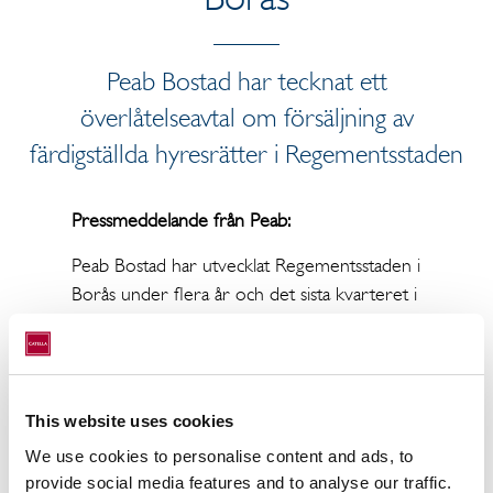
Peab Bostad har tecknat ett
överlåtelseavtal om försäljning av
färdigställda hyresrätter i Regementsstaden
Pressmeddelande från Peab:
Peab Bostad har utvecklat Regementsstaden i
Borås under flera år och det sista kvarteret i
första detaljplanen är färdigställt sedan ett år
tillbaka. Nu säljs 110 hyresrätter till Hökerum
Fastigheter.
This website uses cookies
Kasernen ligger i ett kvarter med en
grönskande gård som delas med ytterligare
We use cookies to personalise content and ads, to
en fastighet, vackert placerat i kanten av
provide social media features and to analyse our traffic.