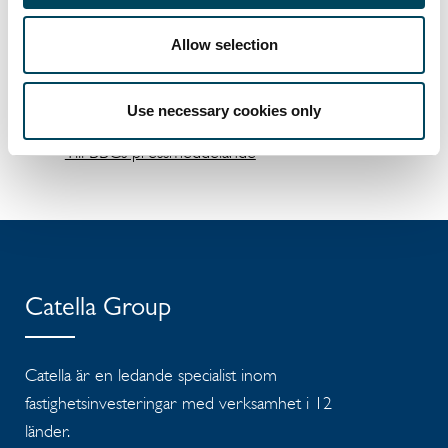
Pedagogen Park där också privatsidan hjälpt
flera medlemmar med bolån.
Allow selection
Bra Boende Centralt önskar Hallerås
Bostadsrättsförening all lycka i framtiden!
Use necessary cookies only
Till BBCs pressmeddelande
Catella Group
Catella är en ledande specialist inom
fastighetsinvesteringar med verksamhet i 12
länder.