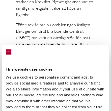
stadsdelen Krokslätt. Mycket glädjande var att
samtliga hyresgäster valde att köpa sin
lägenhet.
”Efter sex år har nu ombildningen äntligen
blivit genomförd! Bra Boende Centralt
(”BBC”) har varit ett otroligt stöd för oss i
styrelsen och alla boende. Tack vare BBCs
stora erfarenhet, kontaktnät och kunnande
kan vi nu äntligen äga vårt boende säger
Mattias Ericsson, ordförande
This website uses cookies
Bostadsrättsföreningen Hallerås”
We use cookies to personalise content and ads, to
”Det är superkul med så tydligt och stort
provide social media features and to analyse our traffic.
intresse bland hyresgästerna säger Daniel
We also share information about your use of our site with
Hedberg, föreningens rådgivare på BBC.
our social media, advertising and analytics partners who
may combine it with other information that you’ve
Jag vill vidare tacka säljarens rådgivare
provided to them or that they’ve collected from your use
Annette Utternäs på Catella Corporate