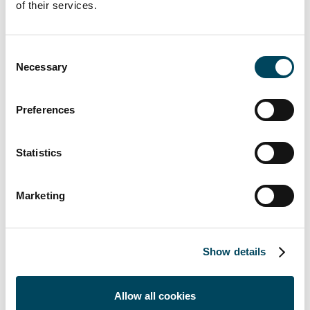
of their services.
Finance för bra samarbete. Det visar sig
tydligt att Annette förstår ombildningsaffären
då hon tidigare arbetat med ombildning som
Consent
hyresgästombud precis som mig, fortsätter
Necessary
Selection
Daniel”
Preferences
Föreningen och deras rådgivare har på
endast tre månader lyckats förvärva
fastigheten genom ombildning, vilket
Statistics
förutsätter både stort intresse från
hyresgästerna och en kompetent och
Marketing
erfaren rådgivare. Med ett ökande intresse
från säljare att avyttra genom ombildning ser
Catella fram emot fler samarbeten med
Show details
BBC, säger Annette Utternäs Catella
Corporate Finance
Allow all cookies
Föreningen finansieras via Handelsbanken