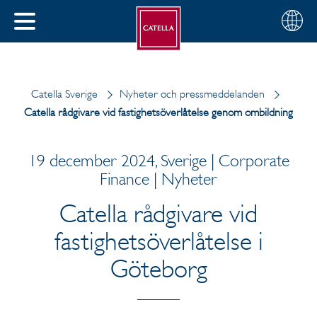
Svenska
Välj
STÄNG
din
MENY
region
Catella Sverige
Nyheter och pressmeddelanden
Catella rådgivare vid fastighetsöverlåtelse genom ombildning
19 december 2024, Sverige | Corporate
Finance | Nyheter
Catella rådgivare vid
fastighetsöverlåtelse i
Göteborg