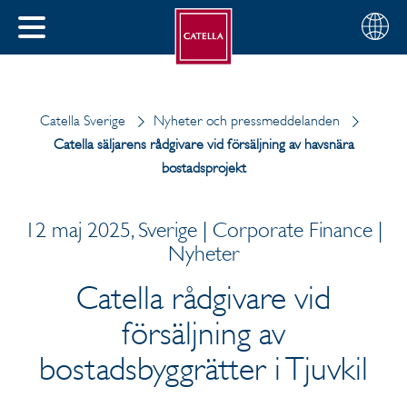
Svenska
Välj
STÄNG
din
MENY
region
Catella Sverige
Nyheter och pressmeddelanden
Catella säljarens rådgivare vid försäljning av havsnära
bostadsprojekt
12 maj 2025, Sverige | Corporate Finance |
Nyheter
Catella rådgivare vid
försäljning av
bostadsbyggrätter i Tjuvkil