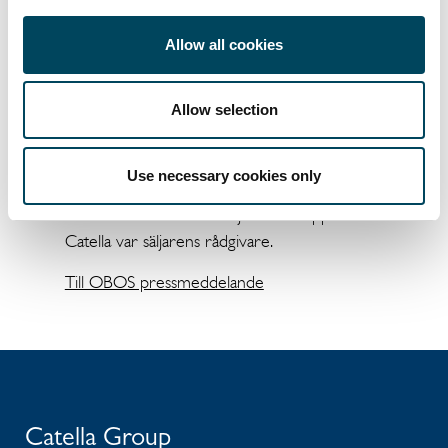
område med återstående fina lägen där vi
kommer utveckla bostäder som passar in i
Allow all cookies
omgivningen och attraherar en bred
målgrupp. Köparna kommer att kunna välja
mellan färdiga koncept och tomter där
Allow selection
kunden själv kan välja hustyp, avslutar Karin
Hellgren.
Use necessary cookies only
Marken förvärvades av Tjuvkils Gruppen och
Catella var säljarens rådgivare.
Till OBOS pressmeddelande
Catella Group