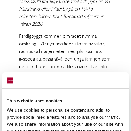
förskola. Matbutik, vårdcentral och gym finns i
Marstrand eller i Ytterby på en 10-15
minuters bilresa bort. Beräknad säljstart är
våren 2026.
Färdigbyggt kommer området rymma
omkring 170 nya bostäder i form av villor,
radhus och lägenheter, med planlösningar
avsedda att passa såväl den unga familjen som
de som hunnit komma lite längre i livet. Stor
omsorg har även lagts på utformningen av
gaturummet för att skapa en lugn miljö med
plats för lek och samvaro i det tidigare
relativt oexploaterade fritidshusområdet.
This website uses cookies
We use cookies to personalise content and ads, to
- Vi är verkligen exalterade över att bygga
provide social media features and to analyse our traffic.
såväl villor som äganderätter i grupp från
We also share information about your use of our site with
Myresjöhus i Tjuvkil, som är ett fantastiskt