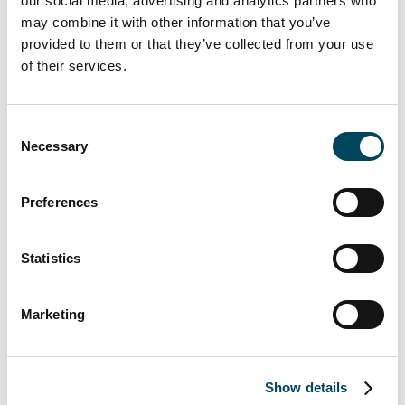
our social media, advertising and analytics partners who
område. Närheten till havet, småbåtshamnen
may combine it with other information that you’ve
och golfbanan kombinerat med mycket goda
provided to them or that they’ve collected from your use
pendlingsmöjligheter med tåg från Ytterby
of their services.
och direktbussar i direkt anslutning till
området är vi övertygade om kommer att
attrahera många, säger Karin Hellgren,
Consent
Necessary
Selection
kommunikationschef på OBOS.
Tjuvkil ligger endast 20 minuter från Kungälv,
Preferences
med fullt utbyggd service, och 10 minuter
från idylliska Marstrand. Området, som kallas
Statistics
Tjuvkils ängar, har växt fram ur ett gammalt
kultur- och odlingslandskap och började
Marketing
bebyggas med fristående villor samt par- och
grupphus 2017.
- Vi ser stor potential i detta etablerade
Show details