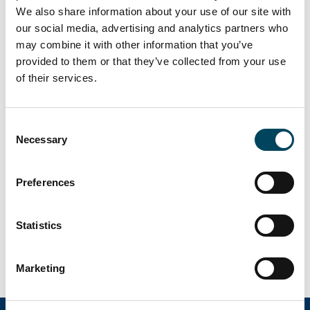
73 hyreslägenheter samt därutöver 1 lokal.
We also share information about your use of our site with
Den totala uthyrningsbara arean i projektet
our social media, advertising and analytics partners who
är 3 854 kvm, varav 337 kvm lokal.
may combine it with other information that you’ve
provided to them or that they’ve collected from your use
– Det känns mycket bra att ta nästa steg i vår
of their services.
tillväxtresa med en så kvalitativ fastighet i ett
attraktivt läge. Affären stödjer vår ambition
att ytterligare förstärka Willhems närvaro i
Consent
storstadsregionerna, säger Johan Tengelin, vd
Necessary
Selection
på Willhem.
Preferences
I Malmö äger och förvaltar Willhem sedan
tidigare 1 545 hyreslägenheter till ett
fastighetsvärde om 4 930 Mkr.
Statistics
Till Willhems pressmeddelande
Marketing