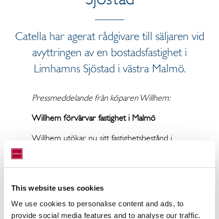
Catella har agerat rådgivare till säljaren vid
avyttringen av en bostadsfastighet i
Limhamns Sjöstad i västra Malmö.
Pressmeddelande från köparen Willhem:
Willhem förvärvar fastighet i Malmö
Willhem utökar nu sitt fastighetsbestånd i
Malmö genom förvärv av 73
hyreslägenheter i Limhamn, Malmö.
Överenskommet fastighetsvärde är 200 Mkr
och säljaren är privat.
This website uses cookies
We use cookies to personalise content and ads, to
Affären avser fastigheten Gjuteriet 22, med
provide social media features and to analyse our traffic.