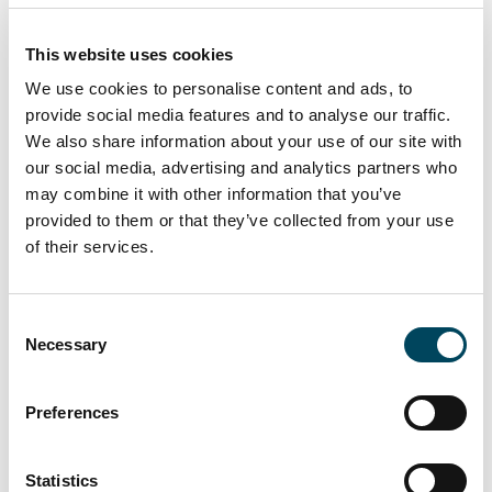
lokalytan uppgår till cirka 8 000 kvm.
This website uses cookies
”Då hyresgästen avflyttar finns möjlighet för
We use cookies to personalise content and ads, to
en ny hyresgäst att etablera sig i ett av
provide social media features and to analyse our traffic.
Göteborgs absolut bästa logistiklägen i ett av
We also share information about your use of our site with
stadens främsta verksamhetsområden,
our social media, advertising and analytics partners who
beläget precis i anslutning till E6 och övriga
may combine it with other information that you’ve
stora trafikleder”, kommenterar Ulf Palmung,
provided to them or that they’ve collected from your use
VD för Palmung Mellin Fastigheter.
of their services.
Catella Corporate Finance har varit rådgivare
i affären.
Consent
Necessary
Selection
Till pressmeddelandet
Preferences
Statistics