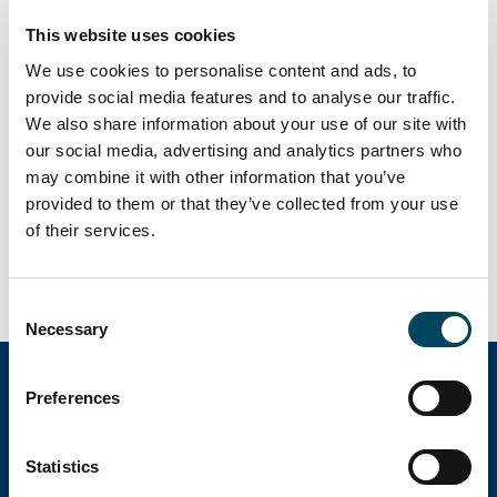
This website uses cookies
Maria Ferenchak
, Asset Manager chez Catella
We use cookies to personalise content and ads, to
Asset Management depuis 2016, est promue
provide social media features and to analyse our traffic.
au titre d’Asset Manager Senior.
We also share information about your use of our site with
our social media, advertising and analytics partners who
may combine it with other information that you’ve
Olivier Bardèche
a débuté sa carrière, au
provided to them or that they’ve collected from your use
sein de Catella Asset Management, en 2016
of their services.
en qualité de Financial Analyst et se voit à
présent nommé Asset Manager.
Consent
Necessary
Selection
Preferences
Catella Property
Statistics