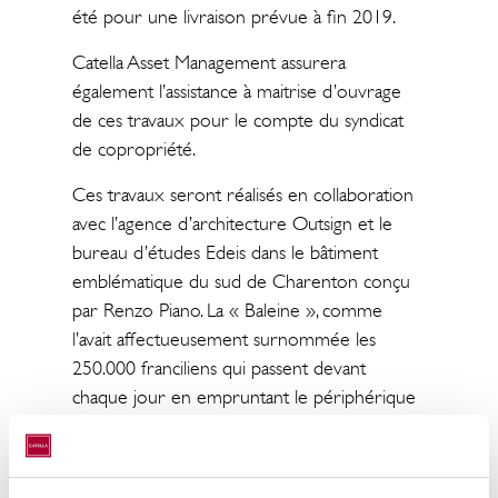
été pour une livraison prévue à fin 2019.
Catella Asset Management assurera
également l’assistance à maitrise d’ouvrage
de ces travaux pour le compte du syndicat
de copropriété.
Ces travaux seront réalisés en collaboration
avec l’agence d’architecture Outsign et le
bureau d’études Edeis dans le bâtiment
emblématique du sud de Charenton conçu
par Renzo Piano. La « Baleine », comme
l’avait affectueusement surnommée les
250.000 franciliens qui passent devant
chaque jour en empruntant le périphérique
ou l’A4, s’apprête à rajeunir à l’aube de ses
30 ans, ce qui lui donnera sans nul doute un
regain d’attractivité.