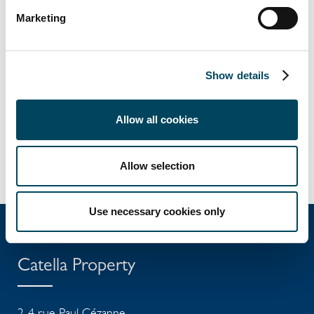
leurs repères.
Marketing
Ce projet s’inscrit dans le cadre d’une
transition ayant pour objectif de satisfaire une
zone de chalandise en forte expansion.
Show details
Le centre commercial totalise aujourd’hui
une surface GLAde 35 000 m² répartie sur
Allow all cookies
quatre étages et comprenant 70 cellules
commerciales.
Allow selection
Use necessary cookies only
Catella Property
2-4 rue Paul Cézanne