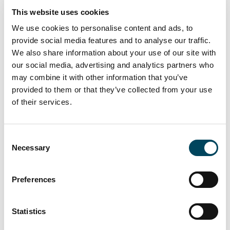
This website uses cookies
Le projet poursuit deux objectifs
principaux : optimiser le parcours client, avec
We use cookies to personalise content and ads, to
une identité visuelle retravaillée, visant à
provide social media features and to analyse our traffic.
We also share information about your use of our site with
sublimer l’architecture existante par un choix
our social media, advertising and analytics partners who
harmonieux de matériaux et de couleurs, et
may combine it with other information that you’ve
renouveler l’image du centre depuis
provided to them or that they’ve collected from your use
l’extérieur. Aujourd’hui déjà bien visible
of their services.
depuis le périphérique, la coque extérieure
sera mise en valeur par une scénographie
lumineuse.
Consent
Necessary
Selection
Dans la continuité de cette volonté centrale
de redynamisation du centre, les travaux
Preferences
seront réalisés de nuit, sans rupture
d’exploitation, pour permettre aux clients,
ainsi qu’aux commerçants du centre, de ne
Statistics
pas changer leurs habitudes et de conserver