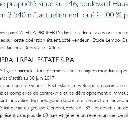
e propriété, situé au 146, boulevard Haus
on 2 540 m², actuellement loué à 100 % pa
éalisée par CATELLA PROPERTY dans le cadre d'un mandat exclus
res sur cette opération étaient, côté vendeur l'Etude Lembo-
ude Dauchez-Deneuville-Dallée.
NERALI REAL ESTATE S.P.A
.A figure parmi les tous premiers asset managers mondiaux spéci
ards d'actifs au 30 juin 2017.
rande qualité, Generali Real Estate a développé un savoir-faire
ubles complexes de centre-ville et de développement d'immeub
alliant innovation technologique, durabilité et respect de l'envir
p.A fait partie du groupe Generali, créé en 1831 et devenu un 
t présent dans plus de 60 pays, et génère un revenu annuel de pl