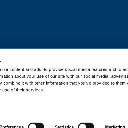
s
ise content and ads, to provide social media features and to an
OUPE CATELLA
ACTUALITÉS
CONF
rmation about your use of our site with our social media, advertis
 combine it with other information that you’ve provided to them o
TIÈRE DE COOKIES
 use of their services.
Preferences
Statistics
Marketing