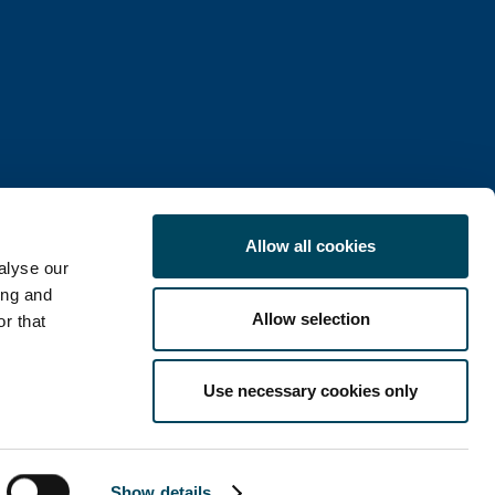
Allow all cookies
alyse our
IDENTIALITÉ
ing and
Allow selection
r that
Use necessary cookies only
LinkedIn
X
Show details