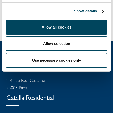
continuer à soutenir les investissements de
CLE et à accroître les synergies au sein du
Show details
groupe CATELLA. » explique Christoffer
Abramson, PDG de CATELLA GROUP.
Allow all cookies
Allow selection
Use necessary cookies only
Catella Property
2-4 rue Paul Cézanne
75008 Paris
Catella Residential