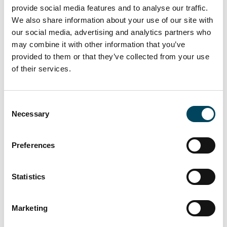
l’épanouissement des collaborateurs. CLE
provide social media features and to analyse our traffic.
continuera à travailler en étroite
We also share information about your use of our site with
collaboration avec l’ensemble des parties
our social media, advertising and analytics partners who
prenantes : les territoires, les clients et les
may combine it with other information that you’ve
investisseurs afin de développer des actifs
provided to them or that they’ve collected from your use
of their services.
logistiques de premier ordre, performants et
responsables. Les nombreux projets en
cours ainsi que les nouveaux
Consent
développements soutenus par CATELLA
Necessary
Selection
PRINCIPAL INVESTMENTS me rendent
enthousiaste pour l’avenir de CLE », déclare
Preferences
Christophe Ramos, Directeur des opérations
de CATELLA LOGISTIC EUROPE.
Statistics
« Nous sommes impatients de déployer les
activités logistiques de CATELLA en Europe
Marketing
avec le développement d’actifs logistiques de
dernière génération. Nous souhaitons