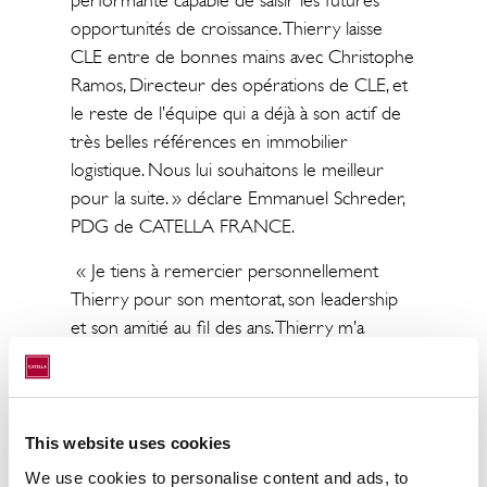
performante capable de saisir les futures
opportunités de croissance. Thierry laisse
CLE entre de bonnes mains avec Christophe
Ramos, Directeur des opérations de CLE, et
le reste de l’équipe qui a déjà à son actif de
très belles références en immobilier
logistique. Nous lui souhaitons le meilleur
pour la suite. » déclare Emmanuel Schreder,
PDG de CATELLA FRANCE.
« Je tiens à remercier personnellement
Thierry pour son mentorat, son leadership
et son amitié au fil des ans. Thierry m’a
beaucoup appris, ainsi qu’à tous les
collaborateurs de CLE : répondre en
priorité aux besoins des clients, et créer un
esprit d’équipe fort pour garantir
This website uses cookies
l’excellence opérationnelle et
We use cookies to personalise content and ads, to