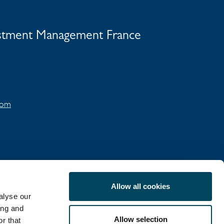
vestment Management France
.com
Allow all cookies
alyse our
IDENTIALITÉ
ing and
Allow selection
r that