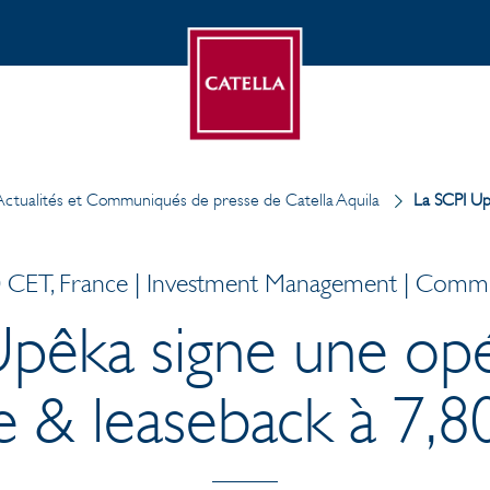
Actualités et Communiqués de presse de Catella Aquila
La SCPI Up
 CET, France | Investment Management | Comm
pêka signe une opé
le & leaseback à 7,8