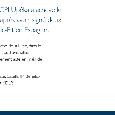
SCPI Upêka a achevé le
 après avoir signé deux
sic-Fit en Espagne.
he de la Haye, dans le
 audiovisuelles,
endement acte en main de
te, Catella IM Benelux,
et KDLP.