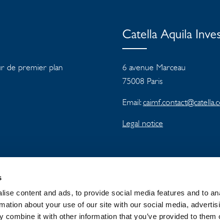
Catella Aquila In
ur de premier plan
6 avenue Marceau
75008 Paris
Email:
caimf.contact@catella
Legal notice
s
ise content and ads, to provide social media features and to an
OUPE CATELLA
ACTUALITÉS
CONF
rmation about your use of our site with our social media, advertis
 combine it with other information that you’ve provided to them o