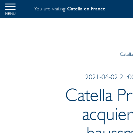
You are visiting:
Catella en France
MENU
Catell
2021-06-02 21:0
Catella P
acquie
hauss