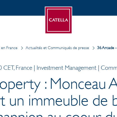
a en France
Actualités et Communiqués de presse
36 Arcade - 
0 CET, France | Investment Management | Comm
roperty : Monceau 
rt un immeuble de 
mannien au coeur 