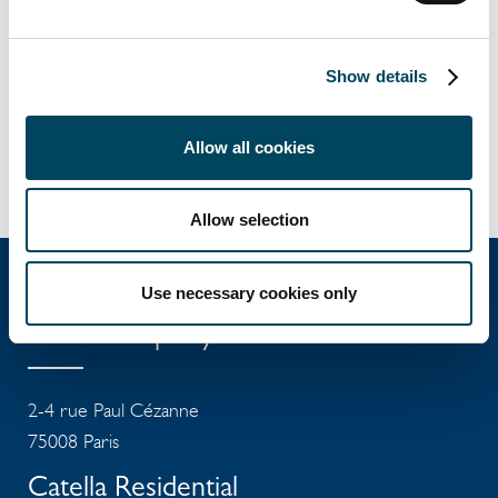
était conseillée par l’étude HAUSSMANN et
l’acquéreur par l’étude MONASSIER &
ASSOCIES.
Show details
La transaction a été réalisée par CATELLA
PROPERTY dans le cadre d’une mission de
Allow all cookies
conseil à l’acquisition.
Allow selection
Use necessary cookies only
Catella Property
2-4 rue Paul Cézanne
75008 Paris
Catella Residential