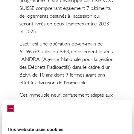
programme mixte développé par FRANCO
SUISSE comprenant également 7 bâtiments
de logements destinés à l’accession qui
seront livrés en deux tranches entre 2023
et 2025.
L’actif est une opération clé-en-main de
6 196 m² utiles en R+3, entièrement louée à
l’ANDRA (Agence Nationale pour la gestion
des Déchets Radioactifs) dans le cadre d’un
BEFA de 10 ans dont 9 fermes ayant pris
effet à la livraison de l’immeuble.
Cet immeuble neuf, parfaitement adapté aux
besoins de son utilisateur et certifié HQE
Bâtiment Durable niveau Très Performant,
dispose de grands plateaux de 1 500 m² et
de près de 1 000 m² d’espaces de services
This website uses cookies
et restauration, ainsi que de 120