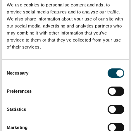
We use cookies to personalise content and ads, to
emplacements de stationnement en sous-sol.
provide social media features and to analyse our traffic.
Situé à proximité du centre ville de
We also share information about your use of our site with
our social media, advertising and analytics partners who
Châtenay-Malabry et de l’écoquartier La
may combine it with other information that you’ve
Vallée, l’actif bénéficie d’un environnement
provided to them or that they’ve collected from your use
arboré au sein d’un quartier mixte préservé.
of their services.
Fondée en 1979 et placée sous la tutelle des
ministères de l’Energie, de l’Environnement
Consent
et de la Recherche, l’ANDRA a pour mission
Necessary
Selection
de gérer les déchets radioactifs français.
Utilisateur historique de Châtenay-Malabry,
Preferences
l’ANDRA a son siège actuel dans un
bâtiment mitoyen du projet développé par
Statistics
FRANCO SUISSE.
Dans cette transaction FRANCO SUISSE
Marketing