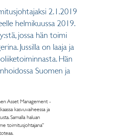
itusjohtajaksi 2.1.2019
keelle helmikuussa 2019.
:stä, jossa hän toimi
a. Jussilla on laaja ja
oliiketoiminnasta. Hän
ainhoidossa Suomen ja
omen Asset Management -
kaassa kasvuvaiheessa ja
usta. Samalla haluan
me toimitusjohtajana”
toteaa.