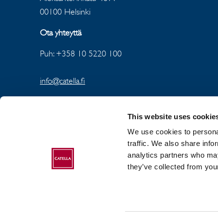
00100 Helsinki
Ota yhteyttä
Puh: +358 10 5220 100
info@catella.fi
This website uses cookie
We use cookies to personal
traffic. We also share info
analytics partners who may
ABOUT CATELLA
they’ve collected from your