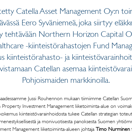
tetty Catella Asset Management Oy:n toim
ävässä Eero Syväniemeä, joka siirtyy eläk
yy tehtävään Northern Horizon Capital Oy
thcare -kiinteistörahastojen Fund Managerin
kiinteistörahasto- ja kiinteistövarainhoit
hvistamaan Catellan asemaa kiinteistövar
Pohjoismaiden markkinoilla.
a saadessamme Jussi Rouhennon mukaan tiimiimme Catellan Su
lan Property Investment Management liiketoiminta-alue on voimak
 kokemus kiinteistövarainhoidosta tukee Catellan strategian toteut
 menestyksellisestä ja monivuotisesta panoksesta Suomen yhtiöm
tment Management liiketoiminta-alueen johtaja
Timo Nurminen