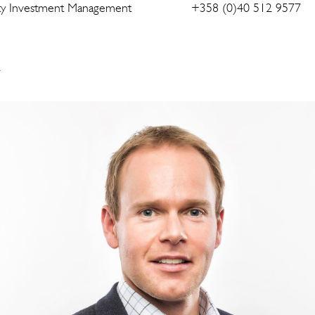
operty Investment Management +358 (0)40 512 9577
0)50 337 3320
i