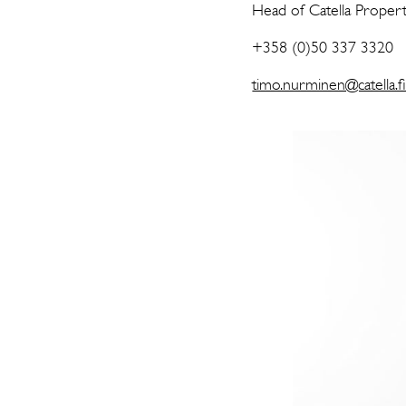
Head of Catella Pr
+358 (
timo.nurminen@catella.f