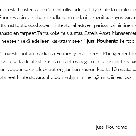
 uudesta haasteesta sekä mahdollisuudesta liittyä Catellan joukkoih
 Suomessakin ja haluan omalla panoksellani terävöittää myös varai
otta instituutioasiakkaiden kiinteistörahastojen parissa toimiminen
 rahastojen tarpeet. Tämä kokemus auttaa Catella Asset Managemen
aiheeseen sekä edelleen kasvattamiseen.
”
Jussi Rouhento
kertoo.
5 investoinut voimakkaasti Property Investment Management liik
alvelu kattaa kiinteistörahasto, asset management ja project man
n vuoden aikana luoneet orgaanisen kasvun kautta 10 maata kat
aistaneet kiinteistövarainhoidon volyymimme 6,2 mrd:iin euroon.
minen Jussi Rouhento