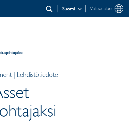
Valitse alue
Suomi
Etsi
usjohtajaksi
ent | Lehdistötiedote
Asset
htajaksi