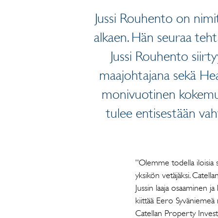
Jussi Rouhento on nimi
alkaen. Hän seuraa teht
Jussi Rouhento siirt
maajohtajana sekä Heal
monivuotinen kokemus 
tulee entisestään va
”Olemme todella iloisi
yksikön vetäjäksi. Catel
Jussin laaja osaaminen ja
kiittää Eero Syväniemeä
Catellan Property Inves