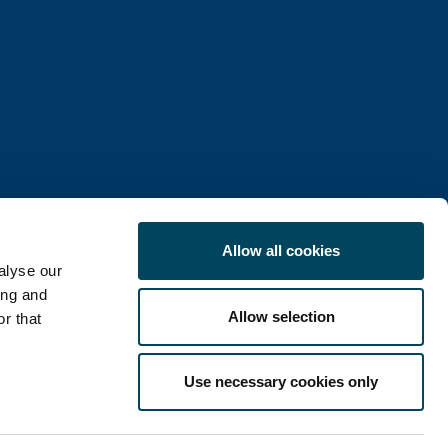
Allow all cookies
alyse our
ing and
Allow selection
r that
COOKIE POLICY
Use necessary cookies only
LinkedIn
X