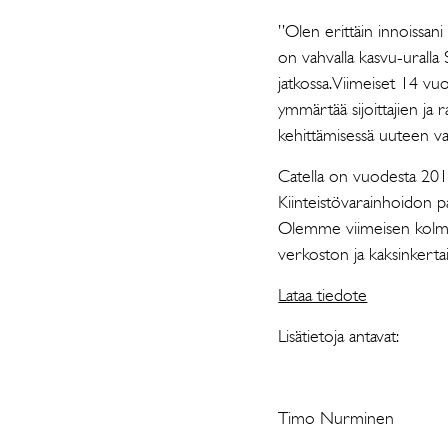
”Olen erittäin innoissani
on vahvalla kasvu-uralla
jatkossa. Viimeiset 14 vu
ymmärtää sijoittajien ja
kehittämisessä uuteen v
Catella on vuodesta 201
Kiinteistövarainhoidon p
Olemme viimeisen kolme
verkoston ja kaksinkert
Lataa tiedote
Lisätietoja antavat:
Timo Nur