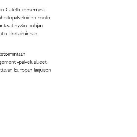
in. Catella konsernina
nhoitopalveluiden roolia
 antavat hyvän pohjan
tin liiketoiminnan
etoimintaan.
agement -palvelualueet.
tavan Europan laajuisen