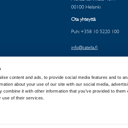
00100 Helsinki
Ota yhteyttä
Puh: +358 10 5220 100
info@catella.fi
s
ise content and ads, to provide social media features and to an
rmation about your use of our site with our social media, advertis
 combine it with other information that you’ve provided to them o
 GROUP
NEWSROOM
PRIVACY
 use of their services.