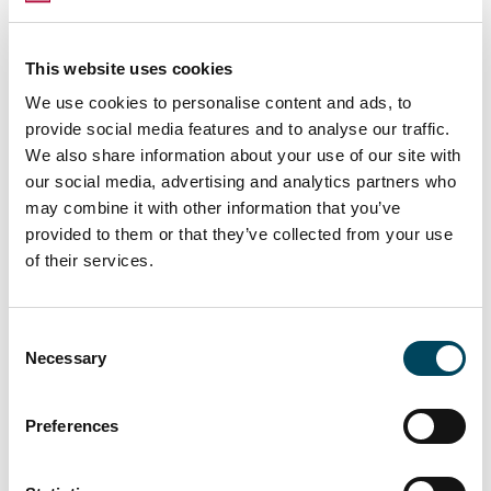
superado nuestras propias expectativas y
estoy seguro de que seguiremos haciéndolo”.
This website uses cookies
Por su parte Javier Hortelano,
Managing
We use cookies to personalise content and ads, to
Partner
de Catella AM Iberia hasta ahora,
provide social media features and to analyse our traffic.
continuará ligado a la compañía como
Senior
We also share information about your use of our site with
Advisor.
Desde su nueva posición, Javier
our social media, advertising and analytics partners who
Hortelano aportará a la firma su gran
may combine it with other information that you’ve
experiencia y conocimiento del sector
provided to them or that they’ve collected from your use
inmobiliario.
of their services.
Consent
Acerca de Catella AM Iberia
Necessary
Selection
Catella AM Iberia inició su actividad en España
en 2015 y desde entonces ha alcanzado más
Preferences
de 600 millones de activos inmobiliarios bajo
gestión.