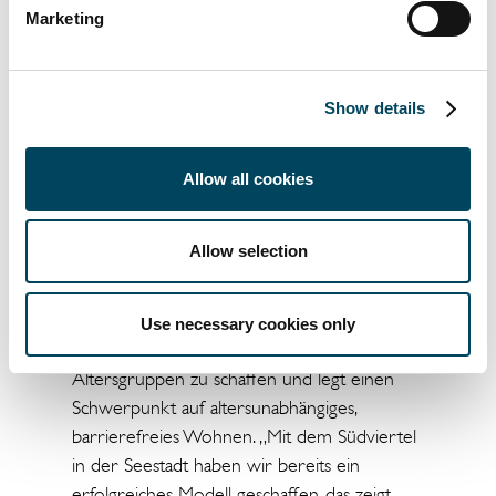
Marketing
anders aufgesetzt. Mit modularen Prozessen
und nachhaltigen Konzepten definiert CILG
den Wohnungsbau neu und schafft attraktive
Show details
Investmentmöglichkeiten.
CILG ist ein innovatives
Allow all cookies
Investitionsprogramm, das auf strategische
Partnerschaften, industrielle Bauweise und
höchste ESG-Standards setzt. Ziel ist die
Allow selection
Bereitstellung von leistbarem Wohnraum in
Deutschlands Schwarmstädten.
Use necessary cookies only
CILG zielt darauf ab, Wohnraum für alle
Altersgruppen zu schaffen und legt einen
Schwerpunkt auf altersunabhängiges,
barrierefreies Wohnen. „Mit dem Südviertel
in der Seestadt haben wir bereits ein
erfolgreiches Modell geschaffen, das zeigt,