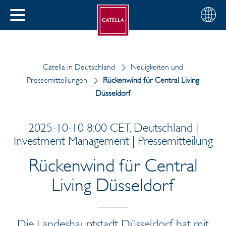
Deutsch
Wählen
SCHLIESSEN
Sie
MENÜ
Ihre
EN
Region
Catella in Deutschland
Neuigkeiten und
Pressemitteilungen
Rückenwind für Central Living
Düsseldorf
2025-10-10 8:00 CET, Deutschland |
Investment Management | Pressemitteilung
Rückenwind für Central
Living Düsseldorf
Die Landeshauptstadt Düsseldorf hat mit