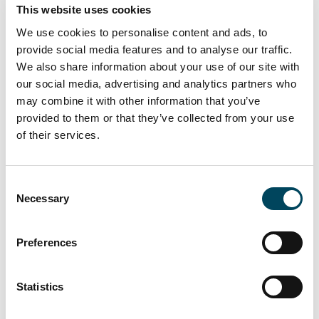
sowie weitere Wohnungen im beruhigen
This website uses cookies
Innenbereich bieten ein breites Spektrum an
We use cookies to personalise content and ads, to
unterschiedlichen Wohnformen, um für viele
provide social media features and to analyse our traffic.
Ziel-, Alters- und Einkommensgruppen ein
We also share information about your use of our site with
breites Angebot bieten zu können. Die
our social media, advertising and analytics partners who
Innenhöfe werden weitgehend nicht
may combine it with other information that you’ve
unterbaut, so dass qualitative Begrünungen
provided to them or that they’ve collected from your use
möglich sind.
of their services.
Über „Cooperative Innovative Living
Consent
Germany” (CILG)
Necessary
Selection
Um das gemeinsame Ziel zu erreichen,
Preferences
Wohnungsbau bezahlbar zu gestalten, setzt
Catella mit „Cooperative Innovative Living
Germany“ (CILG-Programm) diverse
Statistics
Innovationen um: Es wird anders geplant,
anders gebaut und der gesamte Prozess