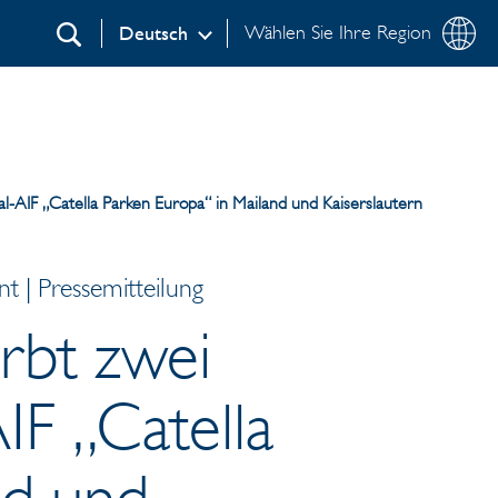
Wählen Sie Ihre Region
Deutsch
Suchen
al-AIF „Catella Parken Europa“ in Mailand und Kaiserslautern
 | Pressemitteilung
irbt zwei
IF „Catella
nd und