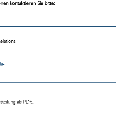
ionen
kontaktieren Sie bitte:
elations
la-
eilung als PDF...