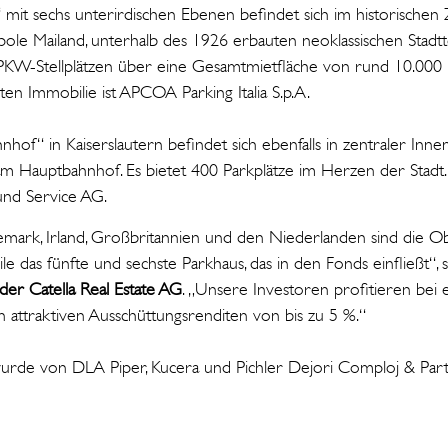
 mit sechs unterirdischen Ebenen befindet sich im historische
pole Mailand, unterhalb des 1926 erbauten neoklassischen Stadtt
 PKW-Stellplätzen über eine Gesamtmietfläche von rund 10.000
ten Immobilie ist APCOA Parking Italia S.p.A.
of“ in Kaiserslautern befindet sich ebenfalls in zentraler Innen
 am Hauptbahnhof. Es bietet 400 Parkplätze im Herzen der Stadt.
und Service AG.
mark, Irland, Großbritannien und den Niederlanden sind die Ob
ile das fünfte und sechste Parkhaus, das in den Fonds einfließt“, 
der Catella Real Estate AG
. „Unsere Investoren profitieren be
on attraktiven Ausschüttungsrenditen von bis zu 5 %.“
wurde von DLA Piper, Kucera und Pichler Dejori Comploj & Par