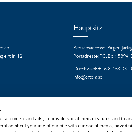
Hauptsitz
reich
Besuchsadresse: Birger Jarls
iert in 12
Postadresse: P.O. Box 5894,
Durchwahl: +46 8 463 33 1
info@catella.se
s
ise content and ads, to provide social media features and to an
LLA-KONZERN
NEUIGKEITEN UND PRESSE
rmation about your use of our site with our social media, advertis