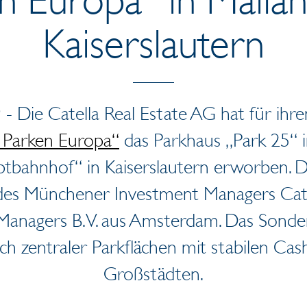
Kaiserslautern
9 - Die Catella Real Estate AG hat für ihr
a Parken Europa“
das Parkhaus „Park 25“ i
tbahnhof“ in Kaiserslautern erworben. De
es Münchener Investment Managers Cate
anagers B.V. aus Amsterdam. Das Sonde
ich zentraler Parkflächen mit stabilen Ca
Großstädten.