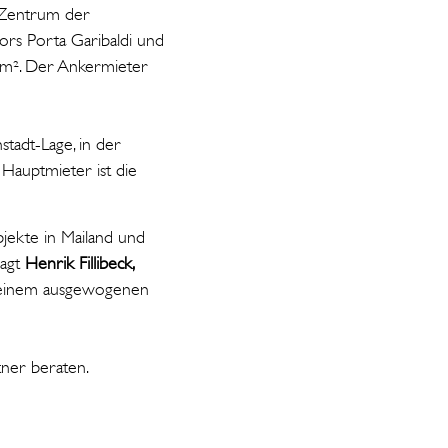
n Zentrum der
ors Porta Garibaldi und
 m². Der Ankermieter
stadt-Lage, in der
 Hauptmieter ist die
jekte in Mailand und
sagt
Henrik Fillibeck,
i einem ausgewogenen
tner beraten.