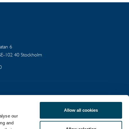
gatan 6
 SE-102 40 Stockholm
0
Allow all cookies
alyse our
MITTEILUNGEN
ing and