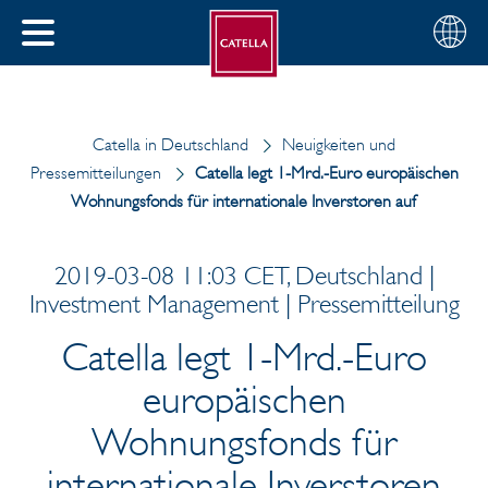
Deutsch
Wählen
SCHLIESSEN
Sie
MENÜ
Ihre
EN
Region
Catella in Deutschland
Neuigkeiten und
Pressemitteilungen
Catella legt 1-Mrd.-Euro europäischen
Wohnungsfonds für internationale Inverstoren auf
2019-03-08 11:03 CET, Deutschland |
Investment Management | Pressemitteilung
Catella legt 1-Mrd.-Euro
europäischen
Wohnungsfonds für
internationale Inverstoren