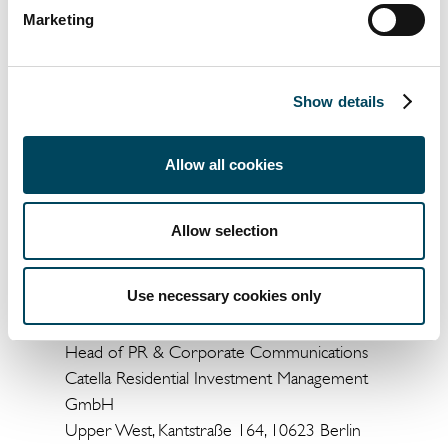
Europastrategie von CRIM. Internationale
Marketing
Kunden profitieren von den umfassenden
Erfahrungswerten auf den europäischen
Wohnungsmärkten, verbunden mit dem
Show details
Know-how der vor Ort tätigen Teams und
deren tiefen Verständnis für lokale
Gegebenheiten.
Allow all cookies
Pressemitteilung als PDF...
Allow selection
Weitere Informationen:
Use necessary cookies only
Lisette van der Ham
Head of PR & Corporate Communications
Catella Residential Investment Management
GmbH
Upper West, Kantstraße 164, 10623 Berlin