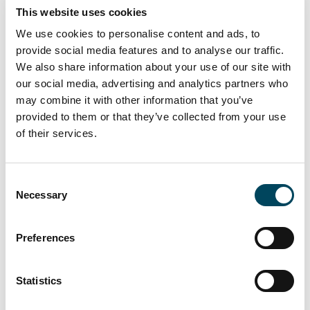
urbanen Gebieten ungebrochen. Investi
This website uses cookies
tionen in diese Assets sind bei Investoren
We use cookies to personalise content and ads, to
nach wie vor sehr gefragt", sagt Michael
provide social media features and to analyse our traffic.
Keune, Managing Direcor bei CRIM. „Unsere
We also share information about your use of our site with
Investitionsstrategie ist langfristig ausgelegt.
our social media, advertising and analytics partners who
Von de r hohen Diversifikation des Fonds
may combine it with other information that you’ve
provided to them or that they’ve collected from your use
erwarten wir stabile Erträge bei minimalem
of their services.
Risiko ", ergänzt Xavier Jongen, ebenfalls
Managing Director des Berliner
Unternehmens. Wir berücksichtigen bei
Consent
unseren Investitionen in Wohnimmobilien
Necessary
Selection
die Research- Erkenntnisse Fragilität,
Antifragilität und Robustheit von Nassim
Preferences
Taleb. Zeitgemäßes Risikomanagement ist in
der jetzigen Marktphase besonders wichtig."
Statistics
Die Auflage des Vehikels ist Teil der neuen