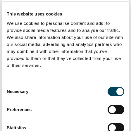
Projekten auf dem österreichischen Markt
hohes Ansehen genießt.“
This website uses cookies
CER erwarb darüber hinaus zwei
We use cookies to personalise content and ads, to
bestehende Immobilien im sozialen
provide social media features and to analyse our traffic.
Wohnungsbausektor in Vitoria, der
We also share information about your use of our site with
Hauptstadt der autonomen spanischen
our social media, advertising and analytics partners who
Region Baskenland, für 51 Mio. Euro. Vitoria
may combine it with other information that you’ve
ist mit über 250.000 Einwohnern das
provided to them or that they’ve collected from your use
wirtschaftliche und kulturelle Zentrum der
of their services.
Region. Dies war die erste Transaktion eines
ausländischen institutionellen Investors im
Consent
Baskenland im Segment mietgebundener
Necessary
Selection
Wohnungen, in dem die Nachfrage nach
Wohnraum in ganz Spanien extrem hoch ist.
Preferences
Bei den fast 500 Wohnungen handelt es sich
um Eins- und Zweizimmerwohnungen
zwischen 60 m² und 90 m², die vollständig
Statistics