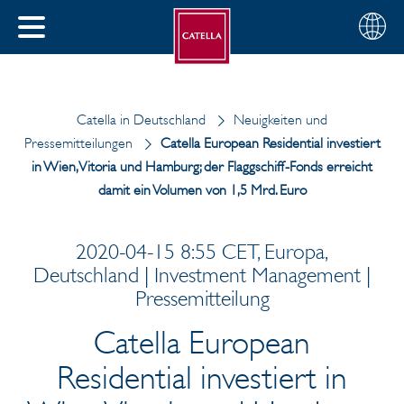
Deutsch
Wählen
SCHLIESSEN
Sie
MENÜ
Ihre
EN
Region
Catella in Deutschland
Neuigkeiten und
Pressemitteilungen
Catella European Residential investiert
in Wien, Vitoria und Hamburg; der Flaggschiff-Fonds erreicht
damit ein Volumen von 1,5 Mrd. Euro
2020-04-15 8:55 CET, Europa,
Deutschland | Investment Management |
Pressemitteilung
Catella European
Residential investiert in