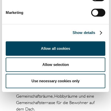
vermietet sind.
In der Hamburger HafenCity im Quartier
Marketing
Baakenhafen/Elbbrücken hat CER für rund
40 Mio. Euro ein schlüsselfertiges Bauprojekt
von der Garbe Immobilien-Projekte GmbH
Show details
erworben. Das dem KfW-55-
Energieeffizienzstandard entsprechende
Allow all cookies
Gebäude mit 15 staatlich geförderten und
60 frei finanzierten Einheiten basiert auf
einem modernen Design, das im Rahmen
Allow selection
eines Architektenwettbewerbs ausgewählt
wurde. Die Gestaltung der frei finanzierten
Use necessary cookies only
Wohnungen basiert auf einem Co-Living-
Konzept und umfasst große
Gemeinschaftsräume, Hobbyräume und eine
Gemeinschaftsterrasse für die Bewohner auf
dem Dach.