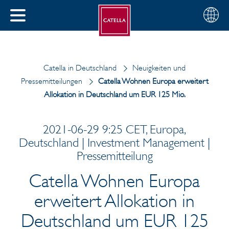
Deutsch
Wählen
SCHLIESSEN
Sie
MENÜ
Ihre
EN
Region
Catella in Deutschland
Neuigkeiten und
Pressemitteilungen
Catella Wohnen Europa erweitert
Allokation in Deutschland um EUR 125 Mio.
2021-06-29 9:25 CET, Europa,
Deutschland | Investment Management |
Pressemitteilung
Catella Wohnen Europa
erweitert Allokation in
Deutschland um EUR 125