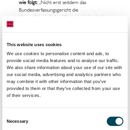
wie folgt:
„Nicht erst seitdem das
Bundesverfassungsgericht die
Unvereinbarkeit des Mietendeckels mit dem
Grundgesetz entschieden hat, ist der Berliner
Wohnungsmarkt angespannt. Die Anzahl
freier Wohnungen wird von potenziellen
This website uses cookies
Mietern bei weitem übertroffen. Der
We use cookies to personalise content and ads, to
Speckgürtel der Hauptstadt gewinnt dadurch
provide social media features and to analyse our traffic.
an Einwohnern, auch weil Neubauten im
We also share information about your use of our site with
Preis-Leistungsverhältnis günstiger sind als im
our social media, advertising and analytics partners who
Berliner Zentrum. Davon soll das Portfolio
may combine it with other information that you’ve
des CWE mit dem Ankauf in Zossen
provided to them or that they’ve collected from your use
profitieren. Dort werden ehemalige
of their services.
Kasernengebäude aufwendig in reine
Wohnnutzung transformiert. Die 207
Wohnungen sollen auf dem weitläufigen
Consent
Necessary
Selection
Areal für verschiedene Gruppen an