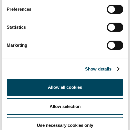
potenziellen Mietern erschwinglichen
Wohnraum zur Verfügung stellen.
Preferences
Insbesondere Familien sollen hier leistbaren
Wohnraum anmieten können, den es in
Statistics
Berlin so nicht mehr im Angebot gibt. Die
Quadratmetermiete soll 30-40% günstiger
Marketing
sein, als Neubau derzeit in den zentralen
Berliner Bezirken kosten soll.“
Dortmund
Show details
Direkt neben der BVB-Zentrale an der
Wittekindstraße/ Rheinlanddamm gelegen
wurden für den Fonds 365 voll möblierte
Allow all cookies
Mikroapartments mit rund 10.400 m²
Wohnfläche sowie 73 Tiefgaragenstellplätze
Allow selection
angekauft. Die Fertigstellung erfolgte im Juli
2020. Die von der REVITALIS REAL ESTATE
AG entwickelten Apartments mit
Use necessary cookies only