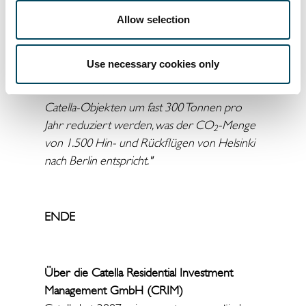
Erstellung einer Analyse, der Ermittlung
rentabler Lösungen und der Planung und
Allow selection
Durchführung des Projekts zu einem
Festpreis. Dieses Projekt ist ein großartiges
Use necessary cookies only
Beispiel dafür, was erreicht werden kann –
wir schätzen, dass die Emissionen in den fünf
Catella-Objekten um fast 300 Tonnen pro
Jahr reduziert werden, was der CO
-Menge
2
von 1.500 Hin- und Rückflügen von Helsinki
nach Berlin entspricht."
ENDE
Über die Catella Residential Investment
Management GmbH (CRIM)