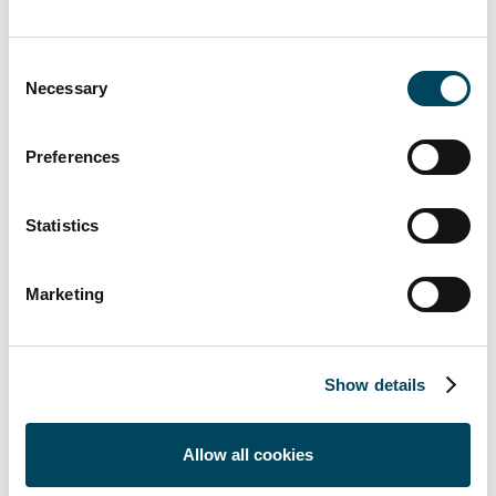
entfallen zudem die zusätzlichen Kosten für
Aufrüstung oder Erneuerung, wenn die
Infrastruktur veraltet oder überholt ist.
Consent
Necessary
Selection
Thomas Luther, CEO von LeaseGreen,
Preferences
ergänzt:
"In Zukunft werden viel mehr
Menschen die Klimaauswirkungen ihrer
Statistics
Immobilien berücksichtigen. Manche
Investoren rechnen bereits jetzt mit einem
schrittweisen Anstieg der Besteuerung
Marketing
emissionsintensiver Wärmequellen in den
nächsten zehn Jahren, und es ist unsere
Aufgabe, sie an diesem Wendepunkt für
Show details
grüne Energieerzeugung zu unterstützen.
Wir kümmern uns von Anfang bis Ende um
Allow all cookies
das gesamte Projekt, einschließlich der