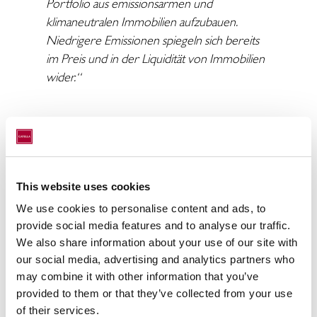
Portfolio aus emissionsarmen und
klimaneutralen Immobilien aufzubauen.
Niedrigere Emissionen spiegeln sich bereits
im Preis und in der Liquidität von Immobilien
wider.“
Geothermische Heizsysteme, die das
Erdreich als Hauptenergiequelle nutzen,
erfreuen sich zunehmender Beliebtheit, da
This website uses cookies
sie es Gebäuden ermöglichen, bei der
Wärmeerzeugung ganz oder teilweise
We use cookies to personalise content and ads, to
provide social media features and to analyse our traffic.
autark zu werden. Dadurch wird der
We also share information about your use of our site with
Eigentümer vor steigenden und
our social media, advertising and analytics partners who
schwankenden Energiekosten geschützt, und
may combine it with other information that you’ve
im Falle von Immobilien, die an zentrale
provided to them or that they’ve collected from your use
Fernwärmesysteme angeschlossen sind,
of their services.