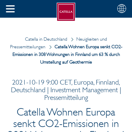
Deutsch
Wählen
SCHLIESSEN
Sie
MENÜ
Ihre
EN
Region
Catella in Deutschland
Neuigkeiten und
Pressemitteilungen
Catella Wohnen Europa senkt CO2-
Emissionen in 308 Wohnungen in Finnland um 63 % durch
Umstellung auf Geothermie
2021-10-19 9:00 CET, Europa, Finnland,
Deutschland | Investment Management |
Pressemitteilung
Catella Wohnen Europa
senkt CO2-Emissionen in