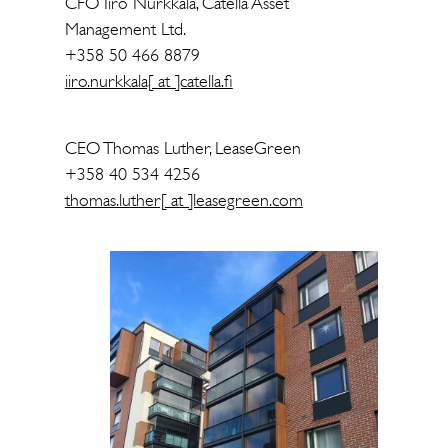
CFO Iiro Nurkkala, Catella Asset
Management Ltd.
+358 50 466 8879
iiro.nurkkala[ at ]catella.fi
CEO Thomas Luther, LeaseGreen
+358 40 534 4256
thomas.luther[ at ]leasegreen.com