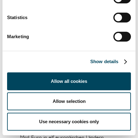
Austria begleitet.
Über die Catella Residential Investment
Statistics
Management GmbH (CRIM)
Catella hat 2007 seinen ersten europäischen
Marketing
Wohnimmobilienfonds aufgelegt. Das Team
legte im Jahr 2013 darüber hinaus den
ersten spezialisierten pan-europäischen
Show details
Student Housing Fund auf. CRIM ist eine
Tochtergesellschaft der in Stockholm
ansässigen Catella AB Gruppe, und ihr
Allow all cookies
Wohnimmobiliengeschäft umfasst die
Beratung im Bereich Portfoliomanagement,
Allow selection
Akquisitionen und Verkauf sowie
Assetmanagement. CRIM verwaltet und
berät mehrere Fonds und Mandate mit
Use necessary cookies only
einem verwalteten Vermögen von über 6,8
Mrd. Euro in elf europäischen Ländern.