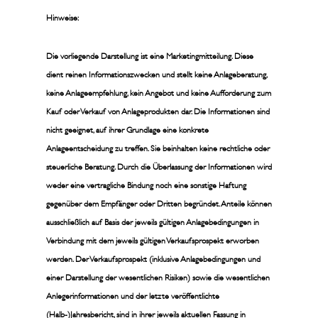
Hinweise:
Die vorliegende Darstellung ist eine Marketingmitteilung. Diese
dient reinen Informationszwecken und stellt keine Anlageberatung,
keine Anlageempfehlung, kein Angebot und keine Aufforderung zum
Kauf oder Verkauf von Anlageprodukten dar. Die Informationen sind
nicht geeignet, auf ihrer Grundlage eine konkrete
Anlageentscheidung zu treffen. Sie beinhalten keine rechtliche oder
steuerliche Beratung. Durch die Überlassung der Informationen wird
weder eine vertragliche Bindung noch eine sonstige Haftung
gegenüber dem Empfänger oder Dritten begründet. Anteile können
ausschließlich auf Basis der jeweils gültigen Anlagebedingungen in
Verbindung mit dem jeweils gültigen Verkaufsprospekt erworben
werden. Der Verkaufsprospekt (inklusive Anlagebedingungen und
einer Darstellung der wesentlichen Risiken) sowie die wesentlichen
Anlegerinformationen und der letzte veröffentlichte
(Halb-)Jahresbericht, sind in ihrer jeweils aktuellen Fassung in