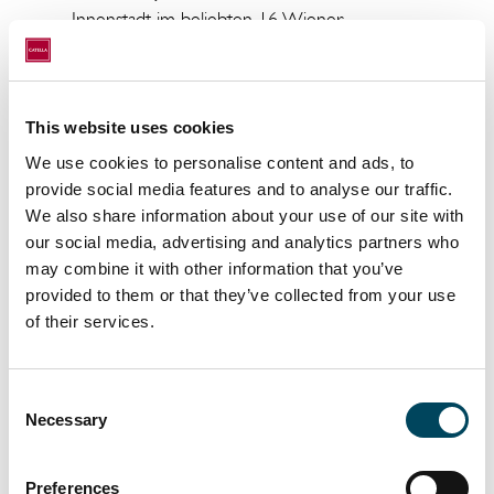
Innenstadt im beliebten 16. Wiener
Gemeindebezirk Ottakring. Im direkten
Umfeld sind eine Vielzahl an
Nahversorgungsmöglichkeiten, wie
This website uses cookies
beispielsweise der Wilhelminenberg, Steinhof
und Schmelz vorzufinden. Darüber hinaus
We use cookies to personalise content and ads, to
ist das Objekt sowohl für den öffentlichen als
provide social media features and to analyse our traffic.
We also share information about your use of our site with
auch für den Individualverkehr sehr gut
our social media, advertising and analytics partners who
erschlossen. In der direkten Umgebung des
may combine it with other information that you’ve
Objektes befindet sich die U-Bahnlinie U3,
provided to them or that they’ve collected from your use
welche eine ideale Anbindung in die Wiener
of their services.
Innenstadt bietet. Die U-Bahnstation sowie
die S-Bahnstation Ottakring, die
Straßenbahnstationen und diverse Buslinien
Consent
sind fußläufig erreichbar.
Necessary
Selection
Die Transaktion wurde von PwC Legal
Preferences