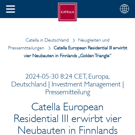
Deutsch
Wählen
SCHLIESSEN
Sie
MENÜ
Ihre
EN
Region
Catella in Deutschland
Neuigkeiten und
Pressemitteilungen
Catella European Residential III erwirbt
vier Neubauten in Finnlands „Golden Triangle“
2024-05-30 8:24 CET, Europa,
Deutschland | Investment Management |
Pressemitteilung
Catella European
Residential III erwirbt vier
Neubauten in Finnlands