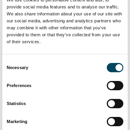
Xavier Jongen, Managing Director CRIM,
fügt
provide social media features and to analyse our traffic.
hinzu:
"Durch das Investment können wir das
We also share information about your use of our site with
our social media, advertising and analytics partners who
Portfolio des CER III weiter diversifizieren.
may combine it with other information that you’ve
Nach der Marktkorrektur in den
provided to them or that they’ve collected from your use
vergangenen 18 bis 24 Monaten sehen wir
of their services.
eine Stabilisierung. Die nachlassende
Bautätigkeit europaweit bei anhaltend hoher
Nachfrage im Mietmarkt spricht für
Consent
Investments in neuwertige, ESG-konforme
Necessary
Selection
Bestandsobjekte.“
Preferences
Über die Catella Residential Investment
Management GmbH (CRIM)
Statistics
Catella hat 2007 seinen ersten europäischen
Wohnimmobilienfonds aufgelegt. Das Team
legte im Jahr 2013 darüber hinaus den
Marketing
ersten spezialisierten pan-europäischen