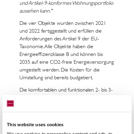
und Artikel-9-konformes Wohnungsportfolio
aussehen kann."
Die vier Objekte wurden zwischen 2021
und 2022 fertiggestellt und erfüllen die
Anforderungen des Artikel 9 der EU-
Taxonomie. Alle Objekte haben die
Energieeffizienzklasse B und können bis
2035 auf eine CO2-freie Energieversorgung
umgestellt werden. Die Kosten für die
Umstellung sind bereits budgetiert.
Die komfortablen und funktionalen 2- bis 3-
Raum-Wohnungen sind zwischen 25,5 und
84,5 Quadratmeter groß und verfügen über
gut ausgestattete Küchen und Bäder sowie
Balkone. Alle Objekte sind gut an die
This website uses cookies
öffentlichen Verkehrsmittel angebunden.
We use cookies to personalise content and ads, to